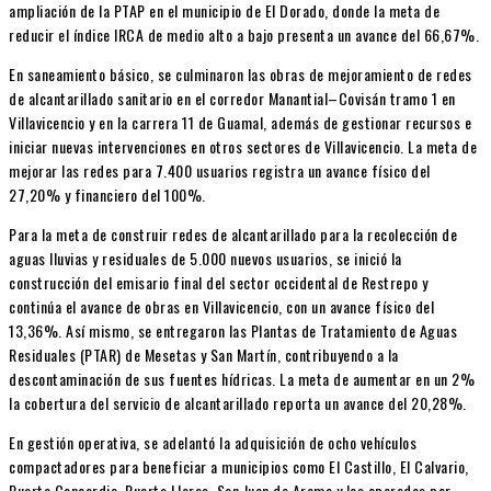
ampliación de la PTAP en el municipio de El Dorado, donde la meta de
reducir el índice IRCA de medio alto a bajo presenta un avance del 66,67%.
En saneamiento básico, se culminaron las obras de mejoramiento de redes
de alcantarillado sanitario en el corredor Manantial–Covisán tramo 1 en
Villavicencio y en la carrera 11 de Guamal, además de gestionar recursos e
iniciar nuevas intervenciones en otros sectores de Villavicencio. La meta de
mejorar las redes para 7.400 usuarios registra un avance físico del
27,20% y financiero del 100%.
Para la meta de construir redes de alcantarillado para la recolección de
aguas lluvias y residuales de 5.000 nuevos usuarios, se inició la
construcción del emisario final del sector occidental de Restrepo y
continúa el avance de obras en Villavicencio, con un avance físico del
13,36%. Así mismo, se entregaron las Plantas de Tratamiento de Aguas
Residuales (PTAR) de Mesetas y San Martín, contribuyendo a la
descontaminación de sus fuentes hídricas. La meta de aumentar en un 2%
la cobertura del servicio de alcantarillado reporta un avance del 20,28%.
En gestión operativa, se adelantó la adquisición de ocho vehículos
compactadores para beneficiar a municipios como El Castillo, El Calvario,
Puerto Concordia, Puerto Lleras, San Juan de Arama y los operados por