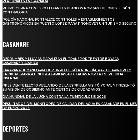
PERSONALES EN GRANADA
PETRO CIERRA CON 1.970 ELEFANTES BLANCOS POR $67 BILLONES, SEGÚN
CONTRALORÍA
POLICÍA NACIONAL FORTALECE CONTROLES A ESTABLECIMIENTOS
GASTRONÓMICOS EN PUERTO LÓPEZ PARA PROMOVER UN TURISMO SEGURO
CASANARE
DERRUMBES Y LLUVIAS PARALIZAN EL TRANSPORTE ENTRE BOYACÁ,
CASANARE Y ARAUCA
CARAVANA HUMANITARIA DE ZORRO LLEGÓ A NUNCHÍA, PAZ DE ARIPORO Y
TRINIDAD PARA ATENDER A FAMILIAS AFECTADAS POR LA EMERGENCIA
INVERNAL
PRESIDENTE ELECTO ABELARDO DE LA ESPRIELLA VISITÓ YOPAL Y PRESENTÓ
SU VISIÓN DE GOBIERNO ANTE CIENTOS DE CIUDADANOS
DÍA MUNDIAL DE LA LUCHA CONTRA LA TUBERCULOSIS 2026
RESULTADOS DEL MONITOREO DE CALIDAD DEL AGUA EN CASANARE EN EL MES
DE ENERO 2026
DEPORTES