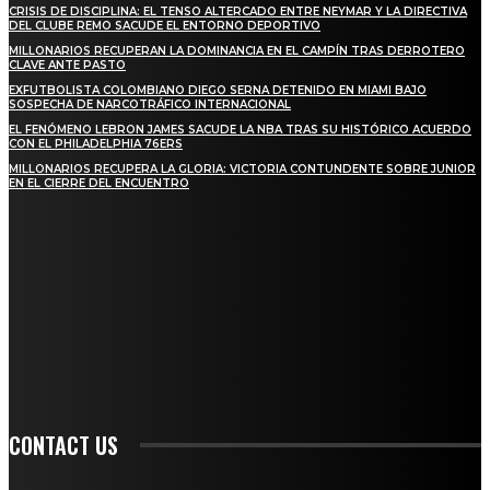
CRISIS DE DISCIPLINA: EL TENSO ALTERCADO ENTRE NEYMAR Y LA DIRECTIVA
DEL CLUBE REMO SACUDE EL ENTORNO DEPORTIVO
MILLONARIOS RECUPERAN LA DOMINANCIA EN EL CAMPÍN TRAS DERROTERO
CLAVE ANTE PASTO
EXFUTBOLISTA COLOMBIANO DIEGO SERNA DETENIDO EN MIAMI BAJO
SOSPECHA DE NARCOTRÁFICO INTERNACIONAL
EL FENÓMENO LEBRON JAMES SACUDE LA NBA TRAS SU HISTÓRICO ACUERDO
CON EL PHILADELPHIA 76ERS
MILLONARIOS RECUPERA LA GLORIA: VICTORIA CONTUNDENTE SOBRE JUNIOR
EN EL CIERRE DEL ENCUENTRO
STAY IN TOUCH
TO BE UPDATED WITH ALL THE LATEST NEWS, OFFERS AND SPECIAL
ANNOUNCEMENTS.
SIGN UP
CONTACT US