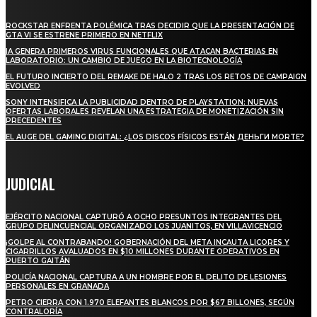
ROCKSTAR ENFRENTA POLÉMICA TRAS DECIDIR QUE LA PRESENTACIÓN DE
GTA VI SE ESTRENE PRIMERO EN NETFLIX
IA GENERA PRIMEROS VIRUS FUNCIONALES QUE ATACAN BACTERIAS EN
LABORATORIO: UN CAMBIO DE JUEGO EN LA BIOTECNOLOGÍA
EL FUTURO INCIERTO DEL REMAKE DE HALO 2 TRAS LOS RETOS DE CAMPAIGN
EVOLVED
SONY INTENSIFICA LA PUBLICIDAD DENTRO DE PLAYSTATION: NUEVAS
OFERTAS LABORALES REVELAN UNA ESTRATEGIA DE MONETIZACIÓN SIN
PRECEDENTES
EL AUGE DEL GAMING DIGITAL: ¿LOS DISCOS FÍSICOS ESTÁN ДЕНЬГИ MORTE?
JUDICIAL
EJÉRCITO NACIONAL CAPTURÓ A OCHO PRESUNTOS INTEGRANTES DEL
GRUPO DELINCUENCIAL ORGANIZADO LOS JUANITOS, EN VILLAVICENCIO
¡GOLPE AL CONTRABANDO! GOBERNACIÓN DEL META INCAUTA LICORES Y
CIGARRILLOS AVALUADOS EN $10 MILLONES DURANTE OPERATIVOS EN
PUERTO GAITÁN
POLICÍA NACIONAL CAPTURA A UN HOMBRE POR EL DELITO DE LESIONES
PERSONALES EN GRANADA
PETRO CIERRA CON 1.970 ELEFANTES BLANCOS POR $67 BILLONES, SEGÚN
CONTRALORÍA