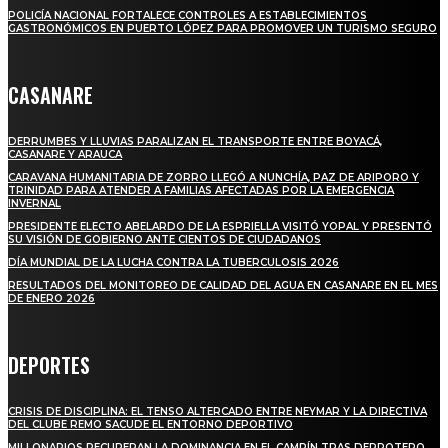
POLICÍA NACIONAL FORTALECE CONTROLES A ESTABLECIMIENTOS
GASTRONÓMICOS EN PUERTO LÓPEZ PARA PROMOVER UN TURISMO SEGURO
CASANARE
DERRUMBES Y LLUVIAS PARALIZAN EL TRANSPORTE ENTRE BOYACÁ,
CASANARE Y ARAUCA
CARAVANA HUMANITARIA DE ZORRO LLEGÓ A NUNCHÍA, PAZ DE ARIPORO Y
TRINIDAD PARA ATENDER A FAMILIAS AFECTADAS POR LA EMERGENCIA
INVERNAL
PRESIDENTE ELECTO ABELARDO DE LA ESPRIELLA VISITÓ YOPAL Y PRESENTÓ
SU VISIÓN DE GOBIERNO ANTE CIENTOS DE CIUDADANOS
DÍA MUNDIAL DE LA LUCHA CONTRA LA TUBERCULOSIS 2026
RESULTADOS DEL MONITOREO DE CALIDAD DEL AGUA EN CASANARE EN EL MES
DE ENERO 2026
DEPORTES
CRISIS DE DISCIPLINA: EL TENSO ALTERCADO ENTRE NEYMAR Y LA DIRECTIVA
DEL CLUBE REMO SACUDE EL ENTORNO DEPORTIVO
MILLONARIOS RECUPERAN LA DOMINANCIA EN EL CAMPÍN TRAS DERROTERO