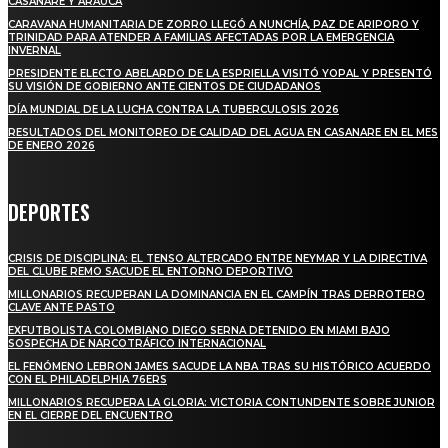
CASANARE Y ARAUCA
CARAVANA HUMANITARIA DE ZORRO LLEGÓ A NUNCHÍA, PAZ DE ARIPORO Y
TRINIDAD PARA ATENDER A FAMILIAS AFECTADAS POR LA EMERGENCIA
INVERNAL
PRESIDENTE ELECTO ABELARDO DE LA ESPRIELLA VISITÓ YOPAL Y PRESENTÓ
SU VISIÓN DE GOBIERNO ANTE CIENTOS DE CIUDADANOS
DÍA MUNDIAL DE LA LUCHA CONTRA LA TUBERCULOSIS 2026
RESULTADOS DEL MONITOREO DE CALIDAD DEL AGUA EN CASANARE EN EL MES
DE ENERO 2026
DEPORTES
CRISIS DE DISCIPLINA: EL TENSO ALTERCADO ENTRE NEYMAR Y LA DIRECTIVA
DEL CLUBE REMO SACUDE EL ENTORNO DEPORTIVO
MILLONARIOS RECUPERAN LA DOMINANCIA EN EL CAMPÍN TRAS DERROTERO
CLAVE ANTE PASTO
EXFUTBOLISTA COLOMBIANO DIEGO SERNA DETENIDO EN MIAMI BAJO
SOSPECHA DE NARCOTRÁFICO INTERNACIONAL
EL FENÓMENO LEBRON JAMES SACUDE LA NBA TRAS SU HISTÓRICO ACUERDO
CON EL PHILADELPHIA 76ERS
MILLONARIOS RECUPERA LA GLORIA: VICTORIA CONTUNDENTE SOBRE JUNIOR
EN EL CIERRE DEL ENCUENTRO