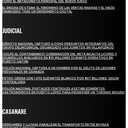
COMO EL ANTAGONISTA PRINCIPAL DEL NUEVO JUEGO
EL ENIGMA DE STEAM: EL FENÓMENO DE LAS VENTAS MASIVAS Y EL VACÍO
FINANCIERO TRAS UN EXPERIMENTO DIGITAL
JUDICIAL
EJÉRCITO NACIONAL CAPTURÓ A OCHO PRESUNTOS INTEGRANTES DEL
GRUPO DELINCUENCIAL ORGANIZADO LOS JUANITOS, EN VILLAVICENCIO
¡GOLPE AL CONTRABANDO! GOBERNACIÓN DEL META INCAUTA LICORES Y
CIGARRILLOS AVALUADOS EN $10 MILLONES DURANTE OPERATIVOS EN
PUERTO GAITÁN
POLICÍA NACIONAL CAPTURA A UN HOMBRE POR EL DELITO DE LESIONES
PERSONALES EN GRANADA
PETRO CIERRA CON 1.970 ELEFANTES BLANCOS POR $67 BILLONES, SEGÚN
CONTRALORÍA
POLICÍA NACIONAL FORTALECE CONTROLES A ESTABLECIMIENTOS
GASTRONÓMICOS EN PUERTO LÓPEZ PARA PROMOVER UN TURISMO SEGURO
CASANARE
DERRUMBES Y LLUVIAS PARALIZAN EL TRANSPORTE ENTRE BOYACÁ,