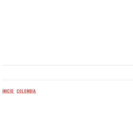
INICIO
NOTICIAS
VIDEO
SERVICIOS
INICIO
COLOMBIA