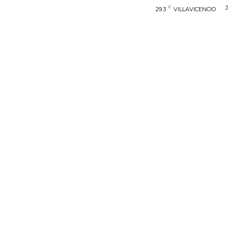
C
29.3
VILLAVICENCIO