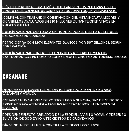
EJÉRCITO NACIONAL CAPTURÓ A OCHO PRESUNTOS INTEGRANTES DEL
GRUPO DELINCUENCIAL ORGANIZADO LOS JUANITOS, EN VILLAVICENCIO
¡GOLPE AL CONTRABANDO! GOBERNACIÓN DEL META INCAUTA LICORES Y
CIGARRILLOS AVALUADOS EN $10 MILLONES DURANTE OPERATIVOS EN
PUERTO GAITÁN
POLICÍA NACIONAL CAPTURA A UN HOMBRE POR EL DELITO DE LESIONES
PERSONALES EN GRANADA
PETRO CIERRA CON 1.970 ELEFANTES BLANCOS POR $67 BILLONES, SEGÚN
CONTRALORÍA
POLICÍA NACIONAL FORTALECE CONTROLES A ESTABLECIMIENTOS
GASTRONÓMICOS EN PUERTO LÓPEZ PARA PROMOVER UN TURISMO SEGURO
CASANARE
DERRUMBES Y LLUVIAS PARALIZAN EL TRANSPORTE ENTRE BOYACÁ,
CASANARE Y ARAUCA
CARAVANA HUMANITARIA DE ZORRO LLEGÓ A NUNCHÍA, PAZ DE ARIPORO Y
TRINIDAD PARA ATENDER A FAMILIAS AFECTADAS POR LA EMERGENCIA
INVERNAL
PRESIDENTE ELECTO ABELARDO DE LA ESPRIELLA VISITÓ YOPAL Y PRESENTÓ
SU VISIÓN DE GOBIERNO ANTE CIENTOS DE CIUDADANOS
DÍA MUNDIAL DE LA LUCHA CONTRA LA TUBERCULOSIS 2026