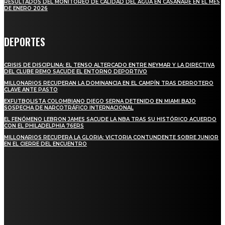
RESULTADOS DEL MONITOREO DE CALIDAD DEL AGUA EN CASANARE EN EL MES
DE ENERO 2026
DEPORTES
CRISIS DE DISCIPLINA: EL TENSO ALTERCADO ENTRE NEYMAR Y LA DIRECTIVA
DEL CLUBE REMO SACUDE EL ENTORNO DEPORTIVO
MILLONARIOS RECUPERAN LA DOMINANCIA EN EL CAMPÍN TRAS DERROTERO
CLAVE ANTE PASTO
EXFUTBOLISTA COLOMBIANO DIEGO SERNA DETENIDO EN MIAMI BAJO
SOSPECHA DE NARCOTRÁFICO INTERNACIONAL
EL FENÓMENO LEBRON JAMES SACUDE LA NBA TRAS SU HISTÓRICO ACUERDO
CON EL PHILADELPHIA 76ERS
MILLONARIOS RECUPERA LA GLORIA: VICTORIA CONTUNDENTE SOBRE JUNIOR
EN EL CIERRE DEL ENCUENTRO
STAY IN TOUCH
TO BE UPDATED WITH ALL THE LATEST NEWS, OFFERS AND SPECIAL
ANNOUNCEMENTS.