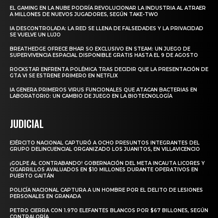
EL GAMING EN LA NUBE PODRÍA REVOLUCIONAR LA INDUSTRIA AL ATRAER
A MILLONES DE NUEVOS JUGADORES, SEGÚN TAKE-TWO
IA DESCONTROLADA: LA RED SE LLENA DE FALSEDADES Y LA PRIVACIDAD
SE VUELVE UN LUJO
BREATHEDGE OFRECE BHAR SO EXCLUSIVO EN STEAM: UN JUEGO DE
SUPERVIVENCIA ESPACIAL DISPONIBLE GRATIS HASTA EL 9 DE AGOSTO
ROCKSTAR ENFRENTA POLÉMICA TRAS DECIDIR QUE LA PRESENTACIÓN DE
GTA VI SE ESTRENE PRIMERO EN NETFLIX
IA GENERA PRIMEROS VIRUS FUNCIONALES QUE ATACAN BACTERIAS EN
LABORATORIO: UN CAMBIO DE JUEGO EN LA BIOTECNOLOGÍA
JUDICIAL
EJÉRCITO NACIONAL CAPTURÓ A OCHO PRESUNTOS INTEGRANTES DEL
GRUPO DELINCUENCIAL ORGANIZADO LOS JUANITOS, EN VILLAVICENCIO
¡GOLPE AL CONTRABANDO! GOBERNACIÓN DEL META INCAUTA LICORES Y
CIGARRILLOS AVALUADOS EN $10 MILLONES DURANTE OPERATIVOS EN
PUERTO GAITÁN
POLICÍA NACIONAL CAPTURA A UN HOMBRE POR EL DELITO DE LESIONES
PERSONALES EN GRANADA
PETRO CIERRA CON 1.970 ELEFANTES BLANCOS POR $67 BILLONES, SEGÚN
CONTRALORÍA