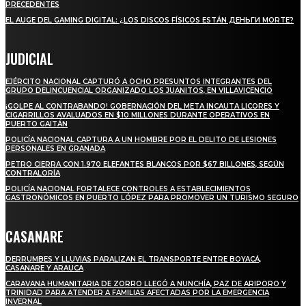
PRECEDENTES
EL AUGE DEL GAMING DIGITAL: ¿LOS DISCOS FÍSICOS ESTÁN ДЕНЬГИ MORTE?
JUDICIAL
EJÉRCITO NACIONAL CAPTURÓ A OCHO PRESUNTOS INTEGRANTES DEL
GRUPO DELINCUENCIAL ORGANIZADO LOS JUANITOS, EN VILLAVICENCIO
¡GOLPE AL CONTRABANDO! GOBERNACIÓN DEL META INCAUTA LICORES Y
CIGARRILLOS AVALUADOS EN $10 MILLONES DURANTE OPERATIVOS EN
PUERTO GAITÁN
POLICÍA NACIONAL CAPTURA A UN HOMBRE POR EL DELITO DE LESIONES
PERSONALES EN GRANADA
PETRO CIERRA CON 1.970 ELEFANTES BLANCOS POR $67 BILLONES, SEGÚN
CONTRALORÍA
POLICÍA NACIONAL FORTALECE CONTROLES A ESTABLECIMIENTOS
GASTRONÓMICOS EN PUERTO LÓPEZ PARA PROMOVER UN TURISMO SEGURO
CASANARE
DERRUMBES Y LLUVIAS PARALIZAN EL TRANSPORTE ENTRE BOYACÁ,
CASANARE Y ARAUCA
CARAVANA HUMANITARIA DE ZORRO LLEGÓ A NUNCHÍA, PAZ DE ARIPORO Y
TRINIDAD PARA ATENDER A FAMILIAS AFECTADAS POR LA EMERGENCIA
INVERNAL