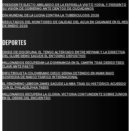
PRESIDENTE ELECTO ABELARDO DE LA ESPRIELLA VISITÓ YOPAL Y PRESENTÓ
SU VISIÓN DE GOBIERNO ANTE CIENTOS DE CIUDADANOS
DÍA MUNDIAL DE LA LUCHA CONTRA LA TUBERCULOSIS 2026
RESULTADOS DEL MONITOREO DE CALIDAD DEL AGUA EN CASANARE EN EL MES
DE ENERO 2026
DEPORTES
CRISIS DE DISCIPLINA: EL TENSO ALTERCADO ENTRE NEYMAR Y LA DIRECTIVA
DEL CLUBE REMO SACUDE EL ENTORNO DEPORTIVO
MILLONARIOS RECUPERAN LA DOMINANCIA EN EL CAMPÍN TRAS DERROTERO
CLAVE ANTE PASTO
EXFUTBOLISTA COLOMBIANO DIEGO SERNA DETENIDO EN MIAMI BAJO
SOSPECHA DE NARCOTRÁFICO INTERNACIONAL
EL FENÓMENO LEBRON JAMES SACUDE LA NBA TRAS SU HISTÓRICO ACUERDO
CON EL PHILADELPHIA 76ERS
MILLONARIOS RECUPERA LA GLORIA: VICTORIA CONTUNDENTE SOBRE JUNIOR
EN EL CIERRE DEL ENCUENTRO
STAY IN TOUCH
TO BE UPDATED WITH ALL THE LATEST NEWS, OFFERS AND SPECIAL
ANNOUNCEMENTS.