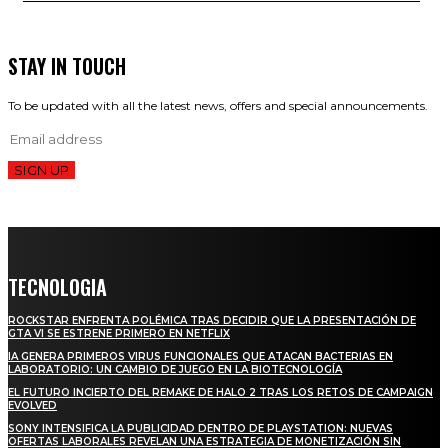
STAY IN TOUCH
To be updated with all the latest news, offers and special announcements.
SIGN UP
TECNOLOGIA
ROCKSTAR ENFRENTA POLÉMICA TRAS DECIDIR QUE LA PRESENTACIÓN DE
GTA VI SE ESTRENE PRIMERO EN NETFLIX
IA GENERA PRIMEROS VIRUS FUNCIONALES QUE ATACAN BACTERIAS EN
LABORATORIO: UN CAMBIO DE JUEGO EN LA BIOTECNOLOGÍA
EL FUTURO INCIERTO DEL REMAKE DE HALO 2 TRAS LOS RETOS DE CAMPAIGN
EVOLVED
SONY INTENSIFICA LA PUBLICIDAD DENTRO DE PLAYSTATION: NUEVAS
OFERTAS LABORALES REVELAN UNA ESTRATEGIA DE MONETIZACIÓN SIN