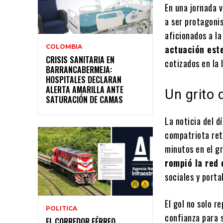
En una jornada v
a ser protagonis
aficionados a l
COLOMBIA
actuación est
CRISIS SANITARIA EN
cotizados en la 
BARRANCABERMEJA:
HOSPITALES DECLARAN
ALERTA AMARILLA ANTE
Un grito 
SATURACIÓN DE CAMAS
La noticia del d
compatriota ret
minutos en el g
rompió la red 
sociales y porta
El gol no solo r
POLITICA
confianza para s
EL CORREDOR FÉRREO