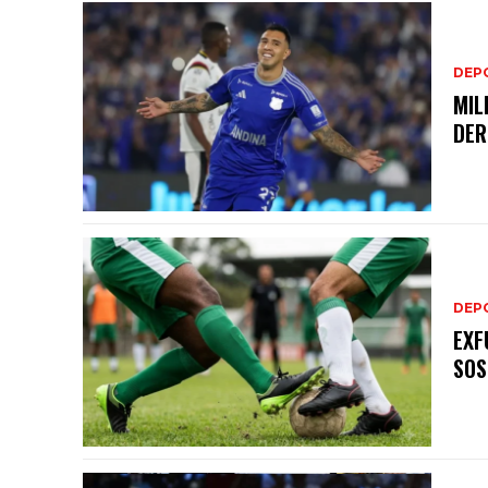
DEP
MIL
DER
DEP
EXF
SOS