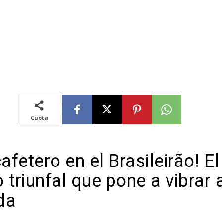
Cuota
cafetero en el Brasileirão! El
 triunfal que pone a vibrar a
da