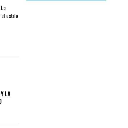
 Lo
 el estilo
 Y LA
O