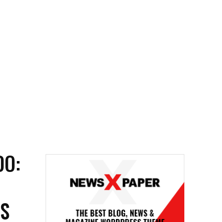
DO:
AS