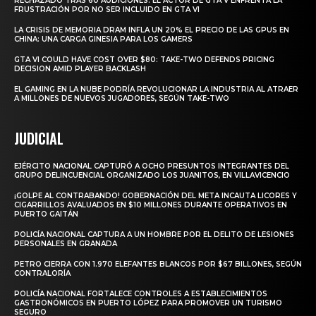
RECHAZADO TRAS 60 AUDICIONES: EL ACTOR DE GTA V ENFRENTA LA
FRUSTRACIÓN POR NO SER INCLUIDO EN GTA VI
LA CRISIS DE MEMORIA DRAM INFLA UN 20% EL PRECIO DE LAS GPUS EN
CHINA: UNA CARGA GINESIA PARA LOS GAMERS
GTA VI COULD HAVE COST OVER $80: TAKE-TWO DEFENDS PRICING
DECISION AMID PLAYER BACKLASH
EL GAMING EN LA NUBE PODRÍA REVOLUCIONAR LA INDUSTRIA AL ATRAER
A MILLONES DE NUEVOS JUGADORES, SEGÚN TAKE-TWO
JUDICIAL
EJÉRCITO NACIONAL CAPTURÓ A OCHO PRESUNTOS INTEGRANTES DEL
GRUPO DELINCUENCIAL ORGANIZADO LOS JUANITOS, EN VILLAVICENCIO
¡GOLPE AL CONTRABANDO! GOBERNACIÓN DEL META INCAUTA LICORES Y
CIGARRILLOS AVALUADOS EN $10 MILLONES DURANTE OPERATIVOS EN
PUERTO GAITÁN
POLICÍA NACIONAL CAPTURA A UN HOMBRE POR EL DELITO DE LESIONES
PERSONALES EN GRANADA
PETRO CIERRA CON 1.970 ELEFANTES BLANCOS POR $67 BILLONES, SEGÚN
CONTRALORÍA
POLICÍA NACIONAL FORTALECE CONTROLES A ESTABLECIMIENTOS
GASTRONÓMICOS EN PUERTO LÓPEZ PARA PROMOVER UN TURISMO
SEGURO