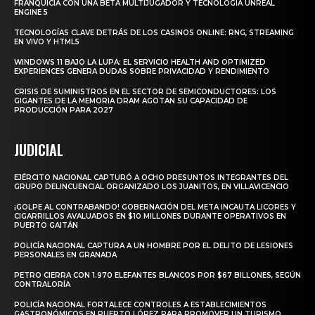
FRANQUICIA CON UNA BETA MULTIJUGADOR Y TECNOLOGÍA UNREAL
ENGINE 5
TECNOLOGÍAS CLAVE DETRÁS DE LOS CASINOS ONLINE: RNG, STREAMING
EN VIVO Y HTML5
WINDOWS 11 BAJO LA LUPA: EL SERVICIO HEALTH AND OPTIMIZED
EXPERIENCES GENERA DUDAS SOBRE PRIVACIDAD Y RENDIMIENTO
CRISIS DE SUMINISTROS EN EL SECTOR DE SEMICONDUCTORES: LOS
GIGANTES DE LA MEMORIA DRAM AGOTAN SU CAPACIDAD DE
PRODUCCIÓN PARA 2027
JUDICIAL
EJÉRCITO NACIONAL CAPTURÓ A OCHO PRESUNTOS INTEGRANTES DEL
GRUPO DELINCUENCIAL ORGANIZADO LOS JUANITOS, EN VILLAVICENCIO
¡GOLPE AL CONTRABANDO! GOBERNACIÓN DEL META INCAUTA LICORES Y
CIGARRILLOS AVALUADOS EN $10 MILLONES DURANTE OPERATIVOS EN
PUERTO GAITÁN
POLICÍA NACIONAL CAPTURA A UN HOMBRE POR EL DELITO DE LESIONES
PERSONALES EN GRANADA
PETRO CIERRA CON 1.970 ELEFANTES BLANCOS POR $67 BILLONES, SEGÚN
CONTRALORÍA
POLICÍA NACIONAL FORTALECE CONTROLES A ESTABLECIMIENTOS
GASTRONÓMICOS EN PUERTO LÓPEZ PARA PROMOVER UN TURISMO