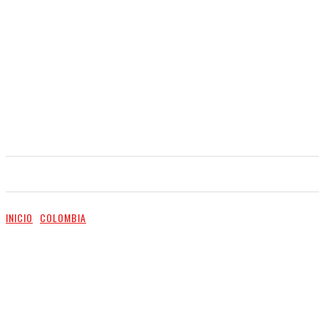
INICIO
NOTICIAS
VIDEO
SERVICIOS
INICIO
COLOMBIA