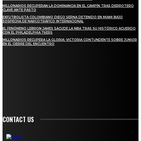
MILLONARIOS RECUPERAN LA DOMINANCIA EN EL CAMPÍN TRAS DERROTERO
CLAVE ANTE PASTO
EXFUTBOLISTA COLOMBIANO DIEGO SERNA DETENIDO EN MIAMI BAJO
SOSPECHA DE NARCOTRÁFICO INTERNACIONAL
EL FENÓMENO LEBRON JAMES SACUDE LA NBA TRAS SU HISTÓRICO ACUERDO
CON EL PHILADELPHIA 76ERS
MILLONARIOS RECUPERA LA GLORIA: VICTORIA CONTUNDENTE SOBRE JUNIOR
EN EL CIERRE DEL ENCUENTRO
STAY IN TOUCH
TO BE UPDATED WITH ALL THE LATEST NEWS, OFFERS AND SPECIAL
ANNOUNCEMENTS.
SIGN UP
CONTACT US