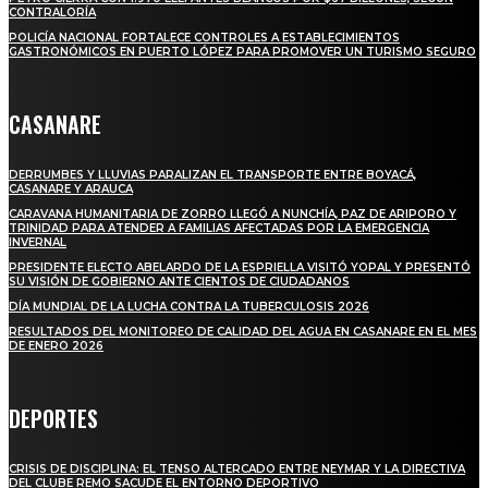
CONTRALORÍA
POLICÍA NACIONAL FORTALECE CONTROLES A ESTABLECIMIENTOS
GASTRONÓMICOS EN PUERTO LÓPEZ PARA PROMOVER UN TURISMO SEGURO
CASANARE
DERRUMBES Y LLUVIAS PARALIZAN EL TRANSPORTE ENTRE BOYACÁ,
CASANARE Y ARAUCA
CARAVANA HUMANITARIA DE ZORRO LLEGÓ A NUNCHÍA, PAZ DE ARIPORO Y
TRINIDAD PARA ATENDER A FAMILIAS AFECTADAS POR LA EMERGENCIA
INVERNAL
PRESIDENTE ELECTO ABELARDO DE LA ESPRIELLA VISITÓ YOPAL Y PRESENTÓ
SU VISIÓN DE GOBIERNO ANTE CIENTOS DE CIUDADANOS
DÍA MUNDIAL DE LA LUCHA CONTRA LA TUBERCULOSIS 2026
RESULTADOS DEL MONITOREO DE CALIDAD DEL AGUA EN CASANARE EN EL MES
DE ENERO 2026
DEPORTES
CRISIS DE DISCIPLINA: EL TENSO ALTERCADO ENTRE NEYMAR Y LA DIRECTIVA
DEL CLUBE REMO SACUDE EL ENTORNO DEPORTIVO