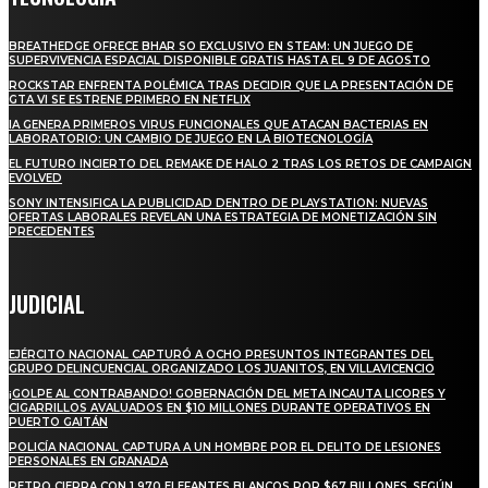
BREATHEDGE OFRECE BHAR SO EXCLUSIVO EN STEAM: UN JUEGO DE
SUPERVIVENCIA ESPACIAL DISPONIBLE GRATIS HASTA EL 9 DE AGOSTO
ROCKSTAR ENFRENTA POLÉMICA TRAS DECIDIR QUE LA PRESENTACIÓN DE
GTA VI SE ESTRENE PRIMERO EN NETFLIX
IA GENERA PRIMEROS VIRUS FUNCIONALES QUE ATACAN BACTERIAS EN
LABORATORIO: UN CAMBIO DE JUEGO EN LA BIOTECNOLOGÍA
EL FUTURO INCIERTO DEL REMAKE DE HALO 2 TRAS LOS RETOS DE CAMPAIGN
EVOLVED
SONY INTENSIFICA LA PUBLICIDAD DENTRO DE PLAYSTATION: NUEVAS
OFERTAS LABORALES REVELAN UNA ESTRATEGIA DE MONETIZACIÓN SIN
PRECEDENTES
JUDICIAL
EJÉRCITO NACIONAL CAPTURÓ A OCHO PRESUNTOS INTEGRANTES DEL
GRUPO DELINCUENCIAL ORGANIZADO LOS JUANITOS, EN VILLAVICENCIO
¡GOLPE AL CONTRABANDO! GOBERNACIÓN DEL META INCAUTA LICORES Y
CIGARRILLOS AVALUADOS EN $10 MILLONES DURANTE OPERATIVOS EN
PUERTO GAITÁN
POLICÍA NACIONAL CAPTURA A UN HOMBRE POR EL DELITO DE LESIONES
PERSONALES EN GRANADA
PETRO CIERRA CON 1.970 ELEFANTES BLANCOS POR $67 BILLONES, SEGÚN