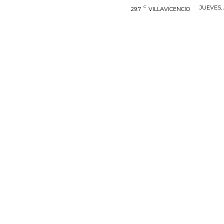
C
JUEVES, 
29.7
VILLAVICENCIO