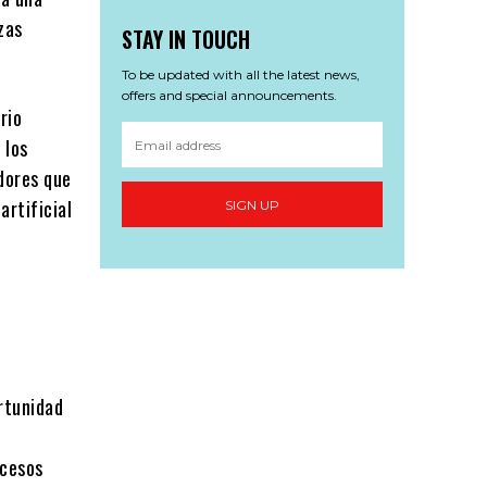
zas
STAY IN TOUCH
To be updated with all the latest news,
offers and special announcements.
rio
 los
idores que
artificial
SIGN UP
rtunidad
ocesos