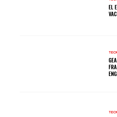
EL 
VAC
TEC
GEA
FRA
ENG
TEC