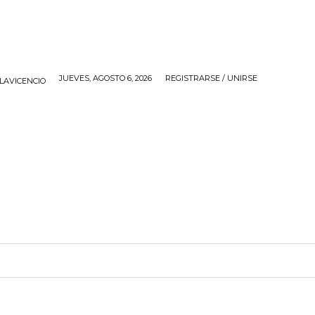
JUEVES, AGOSTO 6, 2026
REGISTRARSE / UNIRSE
LLAVICENCIO
IOS
APP
CONTACTO
MORE