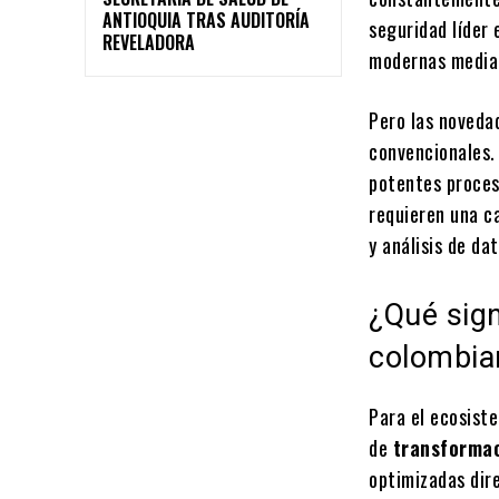
ANTIOQUIA TRAS AUDITORÍA
seguridad líder 
REVELADORA
modernas median
Pero las noveda
convencionales.
potentes proce
requieren una c
y análisis de da
¿Qué sign
colombia
Para el ecosist
de
transformac
optimizadas dire