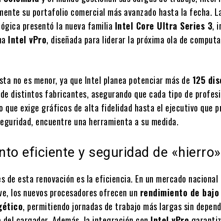
lmente su portafolio comercial más avanzado hasta la fecha. L
ógica presentó la nueva familia
Intel Core Ultra Series 3
, 
rma
Intel vPro
, diseñada para liderar la próxima ola de comput
sta no es menor, ya que Intel planea potenciar más de
125 di
de distintos fabricantes, asegurando que cada tipo de profesi
o que exige gráficos de alta fidelidad hasta el ejecutivo que pr
seguridad, encuentre una herramienta a su medida.
to eficiente y seguridad de «hierro»
es de esta renovación es la eficiencia. En un mercado nacional
ave, los nuevos procesadores ofrecen un
rendimiento de bajo
gético
, permitiendo jornadas de trabajo más largas sin depen
del cargador. Además, la integración con
Intel vPro
garantiz