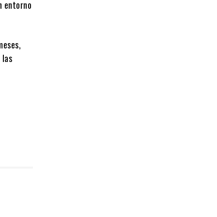
n entorno
meses,
 las