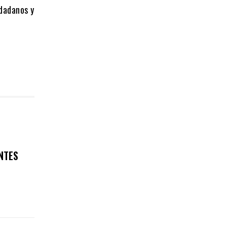
udadanos y
NTES