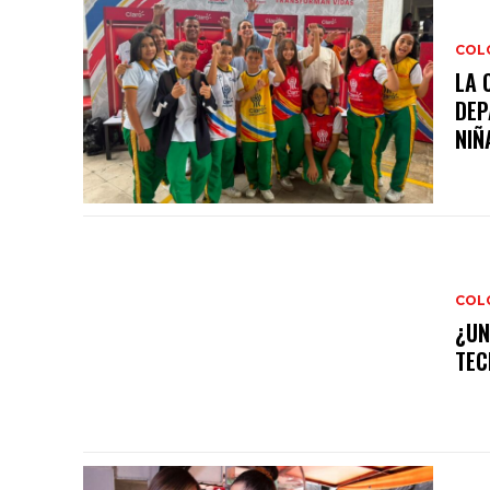
COL
LA 
DEP
NIÑA
COL
¿UN
TEC