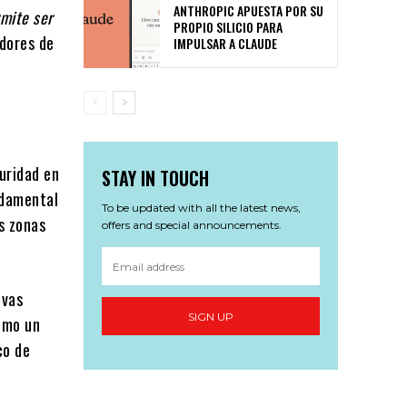
ANTHROPIC APUESTA POR SU
rmite ser
PROPIO SILICIO PARA
dores de
IMPULSAR A CLAUDE
uridad en
STAY IN TOUCH
ndamental
To be updated with all the latest news,
as zonas
offers and special announcements.
evas
SIGN UP
como un
co de