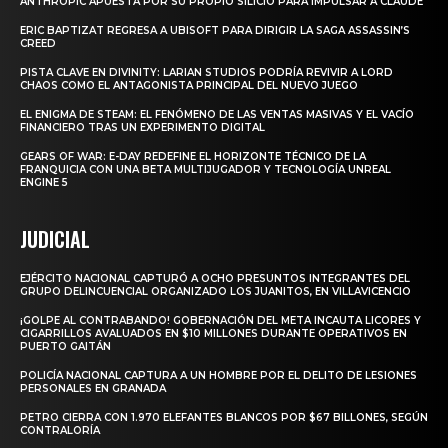
ANTHROPIC APUESTA POR SU PROPIO SILICIO PARA IMPULSAR A CLAUDE
ERIC BAPTIZAT REGRESA A UBISOFT PARA DIRIGIR LA SAGA ASSASSIN’S
CREED
PISTA CLAVE EN DIVINITY: LARIAN STUDIOS PODRÍA REVIVIR A LORD
CHAOS COMO EL ANTAGONISTA PRINCIPAL DEL NUEVO JUEGO
EL ENIGMA DE STEAM: EL FENÓMENO DE LAS VENTAS MASIVAS Y EL VACÍO
FINANCIERO TRAS UN EXPERIMENTO DIGITAL
GEARS OF WAR: E-DAY REDEFINE EL HORIZONTE TÉCNICO DE LA
FRANQUICIA CON UNA BETA MULTIJUGADOR Y TECNOLOGÍA UNREAL
ENGINE 5
JUDICIAL
EJÉRCITO NACIONAL CAPTURÓ A OCHO PRESUNTOS INTEGRANTES DEL
GRUPO DELINCUENCIAL ORGANIZADO LOS JUANITOS, EN VILLAVICENCIO
¡GOLPE AL CONTRABANDO! GOBERNACIÓN DEL META INCAUTA LICORES Y
CIGARRILLOS AVALUADOS EN $10 MILLONES DURANTE OPERATIVOS EN
PUERTO GAITÁN
POLICÍA NACIONAL CAPTURA A UN HOMBRE POR EL DELITO DE LESIONES
PERSONALES EN GRANADA
PETRO CIERRA CON 1.970 ELEFANTES BLANCOS POR $67 BILLONES, SEGÚN
CONTRALORÍA