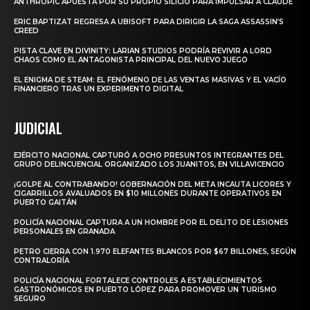
ANTHROPIC APUESTA POR SU PROPIO SILICIO PARA IMPULSAR A CLAUDE
ERIC BAPTIZAT REGRESA A UBISOFT PARA DIRIGIR LA SAGA ASSASSIN’S
CREED
PISTA CLAVE EN DIVINITY: LARIAN STUDIOS PODRÍA REVIVIR A LORD
CHAOS COMO EL ANTAGONISTA PRINCIPAL DEL NUEVO JUEGO
EL ENIGMA DE STEAM: EL FENÓMENO DE LAS VENTAS MASIVAS Y EL VACÍO
FINANCIERO TRAS UN EXPERIMENTO DIGITAL
JUDICIAL
EJÉRCITO NACIONAL CAPTURÓ A OCHO PRESUNTOS INTEGRANTES DEL
GRUPO DELINCUENCIAL ORGANIZADO LOS JUANITOS, EN VILLAVICENCIO
¡GOLPE AL CONTRABANDO! GOBERNACIÓN DEL META INCAUTA LICORES Y
CIGARRILLOS AVALUADOS EN $10 MILLONES DURANTE OPERATIVOS EN
PUERTO GAITÁN
POLICÍA NACIONAL CAPTURA A UN HOMBRE POR EL DELITO DE LESIONES
PERSONALES EN GRANADA
PETRO CIERRA CON 1.970 ELEFANTES BLANCOS POR $67 BILLONES, SEGÚN
CONTRALORÍA
POLICÍA NACIONAL FORTALECE CONTROLES A ESTABLECIMIENTOS
GASTRONÓMICOS EN PUERTO LÓPEZ PARA PROMOVER UN TURISMO
SEGURO