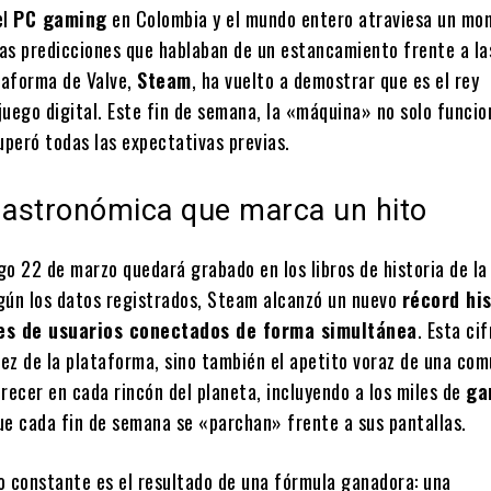
el
PC gaming
en Colombia y el mundo entero atraviesa un m
 las predicciones que hablaban de un estancamiento frente a la
ataforma de Valve,
Steam
, ha vuelto a demostrar que es el rey
 juego digital. Este fin de semana, la «máquina» no solo funcio
uperó todas las expectativas previas.
a astronómica que marca un hito
o 22 de marzo quedará grabado en los libros de historia de la
gún los datos registrados, Steam alcanzó un nuevo
récord hi
nes de usuarios conectados de forma simultánea
. Esta ci
tez de la plataforma, sino también el apetito voraz de una co
recer en cada rincón del planeta, incluyendo a los miles de
ga
e cada fin de semana se «parchan» frente a sus pantallas.
o constante es el resultado de una fórmula ganadora: una