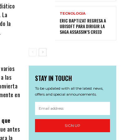
diático
. La
TECNOLOGIA
ERIC BAPTIZAT REGRESA A
do la
UBISOFT PARA DIRIGIR LA
.
SAGA ASSASSIN’S CREED
 varios
 a las
STAY IN TOUCH
onvierta
To be updated with all the latest news,
lmente en
offers and special announcements.
o que
SIGN UP
 que antes
ara la