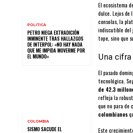
El ecosistema d
dulce. Lejos de
consolas, la pl
POLITICA
indiscutible del
PETRO NIEGA EXTRADICIÓN
tope, sino que s
INMINENTE TRAS HALLAZGOS
DE INTERPOL: «NO HAY NADA
QUE ME IMPIDA MOVERME POR
Una cifr
EL MUNDO»
El pasado doming
tecnológica. Se
de 42.3 millo
refleja la robus
que no para de c
colombianos
qu
COLOMBIA
SISMO SACUDE EL
Este crecimient