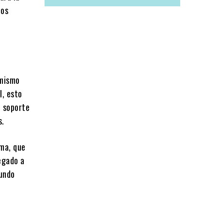
los
 mismo
l, esto
l soporte
s.
ma, que
egado a
mundo