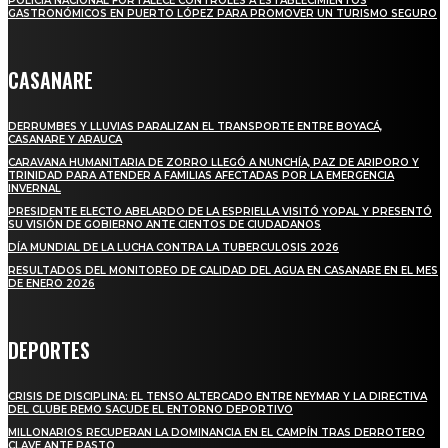
POLICÍA NACIONAL FORTALECE CONTROLES A ESTABLECIMIENTOS
GASTRONÓMICOS EN PUERTO LÓPEZ PARA PROMOVER UN TURISMO SEGURO
CASANARE
DERRUMBES Y LLUVIAS PARALIZAN EL TRANSPORTE ENTRE BOYACÁ,
CASANARE Y ARAUCA
CARAVANA HUMANITARIA DE ZORRO LLEGÓ A NUNCHÍA, PAZ DE ARIPORO Y
TRINIDAD PARA ATENDER A FAMILIAS AFECTADAS POR LA EMERGENCIA
INVERNAL
PRESIDENTE ELECTO ABELARDO DE LA ESPRIELLA VISITÓ YOPAL Y PRESENTÓ
SU VISIÓN DE GOBIERNO ANTE CIENTOS DE CIUDADANOS
DÍA MUNDIAL DE LA LUCHA CONTRA LA TUBERCULOSIS 2026
RESULTADOS DEL MONITOREO DE CALIDAD DEL AGUA EN CASANARE EN EL MES
DE ENERO 2026
DEPORTES
CRISIS DE DISCIPLINA: EL TENSO ALTERCADO ENTRE NEYMAR Y LA DIRECTIVA
DEL CLUBE REMO SACUDE EL ENTORNO DEPORTIVO
MILLONARIOS RECUPERAN LA DOMINANCIA EN EL CAMPÍN TRAS DERROTERO
CLAVE ANTE PASTO