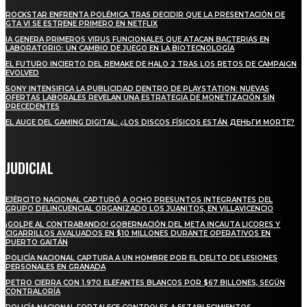
ROCKSTAR ENFRENTA POLÉMICA TRAS DECIDIR QUE LA PRESENTACIÓN DE
GTA VI SE ESTRENE PRIMERO EN NETFLIX
IA GENERA PRIMEROS VIRUS FUNCIONALES QUE ATACAN BACTERIAS EN
LABORATORIO: UN CAMBIO DE JUEGO EN LA BIOTECNOLOGÍA
EL FUTURO INCIERTO DEL REMAKE DE HALO 2 TRAS LOS RETOS DE CAMPAIGN
EVOLVED
SONY INTENSIFICA LA PUBLICIDAD DENTRO DE PLAYSTATION: NUEVAS
OFERTAS LABORALES REVELAN UNA ESTRATEGIA DE MONETIZACIÓN SIN
PRECEDENTES
EL AUGE DEL GAMING DIGITAL: ¿LOS DISCOS FÍSICOS ESTÁN ДЕНЬГИ MORTE?
JUDICIAL
EJÉRCITO NACIONAL CAPTURÓ A OCHO PRESUNTOS INTEGRANTES DEL
GRUPO DELINCUENCIAL ORGANIZADO LOS JUANITOS, EN VILLAVICENCIO
¡GOLPE AL CONTRABANDO! GOBERNACIÓN DEL META INCAUTA LICORES Y
CIGARRILLOS AVALUADOS EN $10 MILLONES DURANTE OPERATIVOS EN
PUERTO GAITÁN
POLICÍA NACIONAL CAPTURA A UN HOMBRE POR EL DELITO DE LESIONES
PERSONALES EN GRANADA
PETRO CIERRA CON 1.970 ELEFANTES BLANCOS POR $67 BILLONES, SEGÚN
CONTRALORÍA