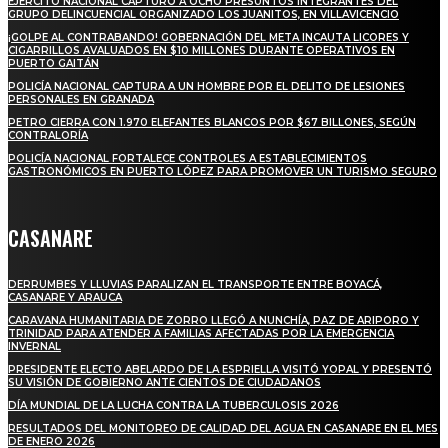
EJÉRCITO NACIONAL CAPTURÓ A OCHO PRESUNTOS INTEGRANTES DEL
GRUPO DELINCUENCIAL ORGANIZADO LOS JUANITOS, EN VILLAVICENCIO
¡GOLPE AL CONTRABANDO! GOBERNACIÓN DEL META INCAUTA LICORES Y
CIGARRILLOS AVALUADOS EN $10 MILLONES DURANTE OPERATIVOS EN
PUERTO GAITÁN
POLICÍA NACIONAL CAPTURA A UN HOMBRE POR EL DELITO DE LESIONES
PERSONALES EN GRANADA
PETRO CIERRA CON 1.970 ELEFANTES BLANCOS POR $67 BILLONES, SEGÚN
CONTRALORÍA
POLICÍA NACIONAL FORTALECE CONTROLES A ESTABLECIMIENTOS
GASTRONÓMICOS EN PUERTO LÓPEZ PARA PROMOVER UN TURISMO SEGURO
CASANARE
DERRUMBES Y LLUVIAS PARALIZAN EL TRANSPORTE ENTRE BOYACÁ,
CASANARE Y ARAUCA
CARAVANA HUMANITARIA DE ZORRO LLEGÓ A NUNCHÍA, PAZ DE ARIPORO Y
TRINIDAD PARA ATENDER A FAMILIAS AFECTADAS POR LA EMERGENCIA
INVERNAL
PRESIDENTE ELECTO ABELARDO DE LA ESPRIELLA VISITÓ YOPAL Y PRESENTÓ
SU VISIÓN DE GOBIERNO ANTE CIENTOS DE CIUDADANOS
DÍA MUNDIAL DE LA LUCHA CONTRA LA TUBERCULOSIS 2026
RESULTADOS DEL MONITOREO DE CALIDAD DEL AGUA EN CASANARE EN EL MES
DE ENERO 2026