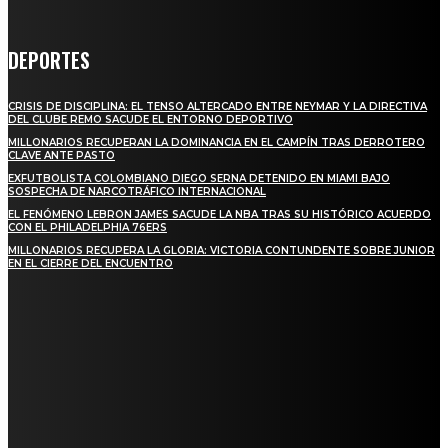
DEPORTES
CRISIS DE DISCIPLINA: EL TENSO ALTERCADO ENTRE NEYMAR Y LA DIRECTIVA
DEL CLUBE REMO SACUDE EL ENTORNO DEPORTIVO
MILLONARIOS RECUPERAN LA DOMINANCIA EN EL CAMPÍN TRAS DERROTERO
CLAVE ANTE PASTO
EXFUTBOLISTA COLOMBIANO DIEGO SERNA DETENIDO EN MIAMI BAJO
SOSPECHA DE NARCOTRÁFICO INTERNACIONAL
EL FENÓMENO LEBRON JAMES SACUDE LA NBA TRAS SU HISTÓRICO ACUERDO
CON EL PHILADELPHIA 76ERS
MILLONARIOS RECUPERA LA GLORIA: VICTORIA CONTUNDENTE SOBRE JUNIOR
EN EL CIERRE DEL ENCUENTRO
STAY IN TOUCH
TO BE UPDATED WITH ALL THE LATEST NEWS, OFFERS AND SPECIAL
ANNOUNCEMENTS.
SIGN UP