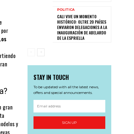
POLITICA
CALI VIVE UN MOMENTO
e
HISTÓRICO: OLTRE 20 PAÍSES
ENVIARON DELEGACIONES A LA
 por
INAUGURACIÓN DE ABELARDO
DE LA ESPRIELLA
Los
irtiendo
gran
STAY IN TOUCH
To be updated with all the latest news,
a?
offers and special announcements.
n gran
sta
modelos y
SIGN UP
uevas