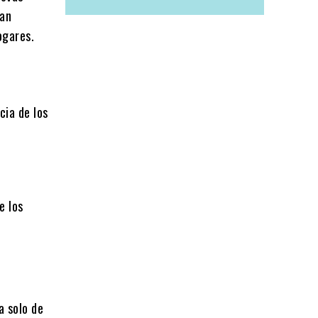
tan
ogares.
cia de los
e los
a solo de