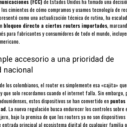
municaciones (FCC)
de Estados Unidos ha tomado una decisi
 los cimientos de cómo compramos y usamos tecnología de red
 presentó como una actualización técnica de rutina, ha escala
un
bloqueo directo a ciertos routers importados
, marcand
ués para fabricantes y consumidores de todo el mundo, incluye
americano.
ple accesorio a una prioridad de
 nacional
 de los colombianos, el router es simplemente esa «cajita» que
 y que solo recordamos cuando el internet falla. Sin embargo, 
adounidenses, estos dispositivos se han convertido en
puntos 
dad
. La nueva regulación busca endurecer los controles sobre 
ero, bajo la premisa de que los routers ya no son dispositivos 
e entrada principal al ecosistema digital de cualquier familia 