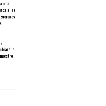
ea una
nca a las
lizaciones
s
os
mbiará la
 nuestro