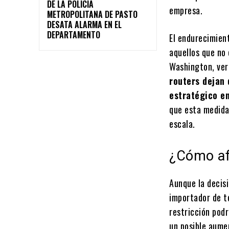
DE LA POLICÍA
empresa.
METROPOLITANA DE PASTO
DESATA ALARMA EN EL
DEPARTAMENTO
El endurecimien
aquellos que no
Washington, ver
routers dejan 
estratégico en
que esta medida
escala.
¿Cómo af
Aunque la decis
importador de t
restricción pod
un posible aumen