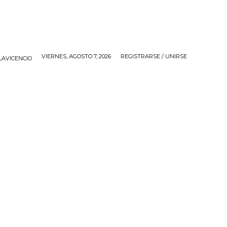
VIERNES, AGOSTO 7, 2026
REGISTRARSE / UNIRSE
LAVICENCIO
IOS
APP
CONTACTO
MORE