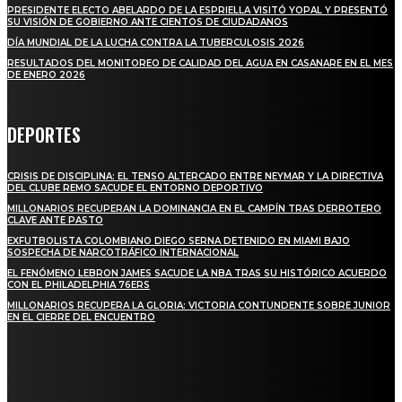
PRESIDENTE ELECTO ABELARDO DE LA ESPRIELLA VISITÓ YOPAL Y PRESENTÓ
SU VISIÓN DE GOBIERNO ANTE CIENTOS DE CIUDADANOS
DÍA MUNDIAL DE LA LUCHA CONTRA LA TUBERCULOSIS 2026
RESULTADOS DEL MONITOREO DE CALIDAD DEL AGUA EN CASANARE EN EL MES
DE ENERO 2026
DEPORTES
CRISIS DE DISCIPLINA: EL TENSO ALTERCADO ENTRE NEYMAR Y LA DIRECTIVA
DEL CLUBE REMO SACUDE EL ENTORNO DEPORTIVO
MILLONARIOS RECUPERAN LA DOMINANCIA EN EL CAMPÍN TRAS DERROTERO
CLAVE ANTE PASTO
EXFUTBOLISTA COLOMBIANO DIEGO SERNA DETENIDO EN MIAMI BAJO
SOSPECHA DE NARCOTRÁFICO INTERNACIONAL
EL FENÓMENO LEBRON JAMES SACUDE LA NBA TRAS SU HISTÓRICO ACUERDO
CON EL PHILADELPHIA 76ERS
MILLONARIOS RECUPERA LA GLORIA: VICTORIA CONTUNDENTE SOBRE JUNIOR
EN EL CIERRE DEL ENCUENTRO
STAY IN TOUCH
TO BE UPDATED WITH ALL THE LATEST NEWS, OFFERS AND SPECIAL