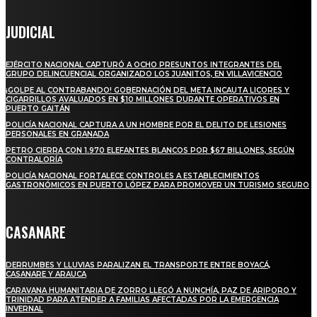
JUDICIAL
EJÉRCITO NACIONAL CAPTURÓ A OCHO PRESUNTOS INTEGRANTES DEL
GRUPO DELINCUENCIAL ORGANIZADO LOS JUANITOS, EN VILLAVICENCIO
¡GOLPE AL CONTRABANDO! GOBERNACIÓN DEL META INCAUTA LICORES Y
CIGARRILLOS AVALUADOS EN $10 MILLONES DURANTE OPERATIVOS EN
PUERTO GAITÁN
POLICÍA NACIONAL CAPTURA A UN HOMBRE POR EL DELITO DE LESIONES
PERSONALES EN GRANADA
PETRO CIERRA CON 1.970 ELEFANTES BLANCOS POR $67 BILLONES, SEGÚN
CONTRALORÍA
POLICÍA NACIONAL FORTALECE CONTROLES A ESTABLECIMIENTOS
GASTRONÓMICOS EN PUERTO LÓPEZ PARA PROMOVER UN TURISMO SEGURO
CASANARE
DERRUMBES Y LLUVIAS PARALIZAN EL TRANSPORTE ENTRE BOYACÁ,
CASANARE Y ARAUCA
CARAVANA HUMANITARIA DE ZORRO LLEGÓ A NUNCHÍA, PAZ DE ARIPORO Y
TRINIDAD PARA ATENDER A FAMILIAS AFECTADAS POR LA EMERGENCIA
INVERNAL