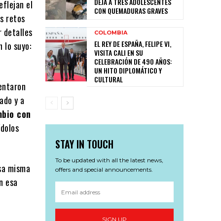
DEJA A TRES ADOLESCENTES
eflejan el
CON QUEMADURAS GRAVES
os retos
r detalles
COLOMBIA
EL REY DE ESPAÑA, FELIPE VI,
 lo suyo:
VISITA CALI EN SU
CELEBRACIÓN DE 490 AÑOS:
UN HITO DIPLOMÁTICO Y
CULTURAL
entaron
zado y a
mbio con
ídolos
STAY IN TOUCH
To be updated with all the latest news,
esa misma
offers and special announcements.
n esa
e
SIGN UP