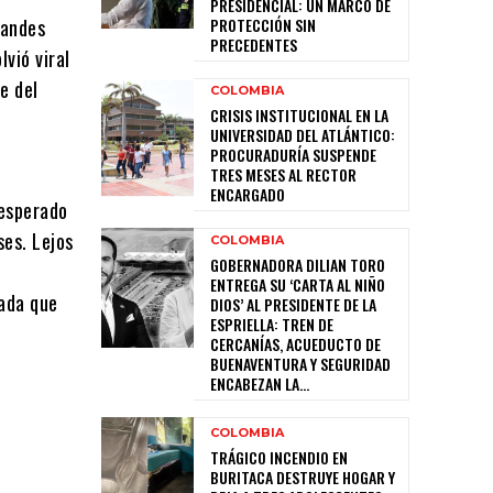
PRESIDENCIAL: UN MARCO DE
randes
PROTECCIÓN SIN
PRECEDENTES
lvió viral
e del
COLOMBIA
CRISIS INSTITUCIONAL EN LA
UNIVERSIDAD DEL ATLÁNTICO:
PROCURADURÍA SUSPENDE
TRES MESES AL RECTOR
ENCARGADO
nesperado
ses. Lejos
COLOMBIA
GOBERNADORA DILIAN TORO
ENTREGA SU ‘CARTA AL NIÑO
jada que
DIOS’ AL PRESIDENTE DE LA
ESPRIELLA: TREN DE
CERCANÍAS, ACUEDUCTO DE
BUENAVENTURA Y SEGURIDAD
ENCABEZAN LA...
COLOMBIA
TRÁGICO INCENDIO EN
BURITACA DESTRUYE HOGAR Y