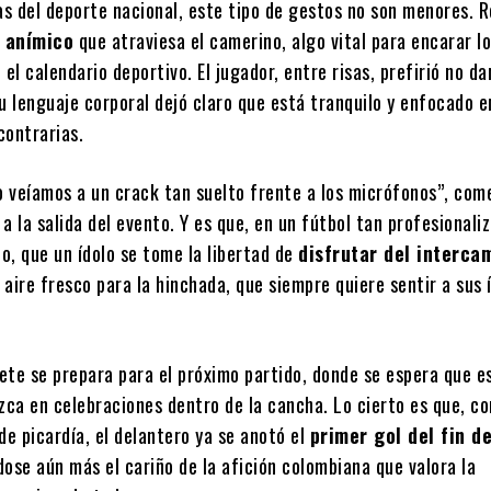
as del deporte nacional, este tipo de gestos no son menores. R
 anímico
que atraviesa el camerino, algo vital para encarar l
 el calendario deportivo. El jugador, entre risas, prefirió no da
u lenguaje corporal dejó claro que está tranquilo y enfocado en
 contrarias.
 veíamos a un crack tan suelto frente a los micrófonos”, com
a la salida del evento. Y es que, en un fútbol tan profesionali
o, que un ídolo se tome la libertad de
disfrutar del interca
 aire fresco para la hinchada, que siempre quiere sentir a sus 
iete se prepara para el próximo partido, donde se espera que 
zca en celebraciones dentro de la cancha. Lo cierto es que, co
de picardía, el delantero ya se anotó el
primer gol del fin d
dose aún más el cariño de la afición colombiana que valora la