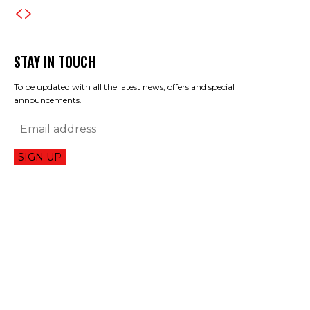
STAY IN TOUCH
To be updated with all the latest news, offers and special
announcements.
SIGN UP
TECNOLOGIA
EL AUGE DEL GAMING DIGITAL: ¿LOS DISCOS FÍSICOS ESTÁN ДЕНЬГИ
MORTE?