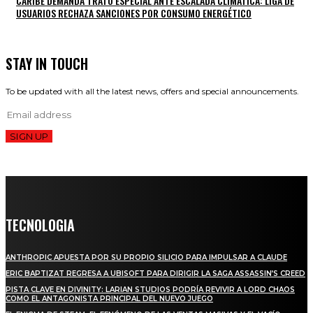
CARIBE DEMANDA TRATO ESPECIAL ANTE ESCALADA CLIMÁTICA: LIGA DE
USUARIOS RECHAZA SANCIONES POR CONSUMO ENERGÉTICO
STAY IN TOUCH
To be updated with all the latest news, offers and special announcements.
SIGN UP
TECNOLOGIA
ANTHROPIC APUESTA POR SU PROPIO SILICIO PARA IMPULSAR A CLAUDE
ERIC BAPTIZAT REGRESA A UBISOFT PARA DIRIGIR LA SAGA ASSASSIN’S CREED
PISTA CLAVE EN DIVINITY: LARIAN STUDIOS PODRÍA REVIVIR A LORD CHAOS
COMO EL ANTAGONISTA PRINCIPAL DEL NUEVO JUEGO