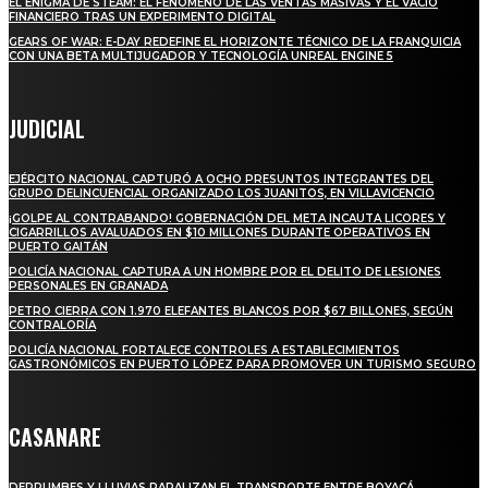
EL ENIGMA DE STEAM: EL FENÓMENO DE LAS VENTAS MASIVAS Y EL VACÍO
FINANCIERO TRAS UN EXPERIMENTO DIGITAL
GEARS OF WAR: E-DAY REDEFINE EL HORIZONTE TÉCNICO DE LA FRANQUICIA
CON UNA BETA MULTIJUGADOR Y TECNOLOGÍA UNREAL ENGINE 5
JUDICIAL
EJÉRCITO NACIONAL CAPTURÓ A OCHO PRESUNTOS INTEGRANTES DEL
GRUPO DELINCUENCIAL ORGANIZADO LOS JUANITOS, EN VILLAVICENCIO
¡GOLPE AL CONTRABANDO! GOBERNACIÓN DEL META INCAUTA LICORES Y
CIGARRILLOS AVALUADOS EN $10 MILLONES DURANTE OPERATIVOS EN
PUERTO GAITÁN
POLICÍA NACIONAL CAPTURA A UN HOMBRE POR EL DELITO DE LESIONES
PERSONALES EN GRANADA
PETRO CIERRA CON 1.970 ELEFANTES BLANCOS POR $67 BILLONES, SEGÚN
CONTRALORÍA
POLICÍA NACIONAL FORTALECE CONTROLES A ESTABLECIMIENTOS
GASTRONÓMICOS EN PUERTO LÓPEZ PARA PROMOVER UN TURISMO SEGURO
CASANARE
DERRUMBES Y LLUVIAS PARALIZAN EL TRANSPORTE ENTRE BOYACÁ,