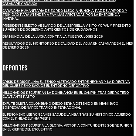
CASANARE Y ARAUCA
CARAVANA HUMANITARIA DE ZORRO LLEGÓ A NUNCHÍA, PAZ DE ARIPORO Y
TRINIDAD PARA ATENDER A FAMILIAS AFECTADAS POR LA EMERGENCIA
INVERNAL
PRESIDENTE ELECTO ABELARDO DE LA ESPRIELLA VISITÓ YOPAL Y PRESENTÓ
SU VISIÓN DE GOBIERNO ANTE CIENTOS DE CIUDADANOS
DÍA MUNDIAL DE LA LUCHA CONTRA LA TUBERCULOSIS 2026
RESULTADOS DEL MONITOREO DE CALIDAD DEL AGUA EN CASANARE EN EL MES
DE ENERO 2026
DEPORTES
CRISIS DE DISCIPLINA: EL TENSO ALTERCADO ENTRE NEYMAR Y LA DIRECTIVA
DEL CLUBE REMO SACUDE EL ENTORNO DEPORTIVO
MILLONARIOS RECUPERAN LA DOMINANCIA EN EL CAMPÍN TRAS DERROTERO
CLAVE ANTE PASTO
EXFUTBOLISTA COLOMBIANO DIEGO SERNA DETENIDO EN MIAMI BAJO
SOSPECHA DE NARCOTRÁFICO INTERNACIONAL
EL FENÓMENO LEBRON JAMES SACUDE LA NBA TRAS SU HISTÓRICO ACUERDO
CON EL PHILADELPHIA 76ERS
MILLONARIOS RECUPERA LA GLORIA: VICTORIA CONTUNDENTE SOBRE JUNIOR
EN EL CIERRE DEL ENCUENTRO