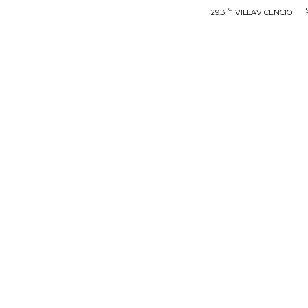
C
29.3
VILLAVICENCIO