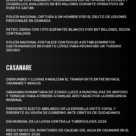
¡GOLPE AL CONTRABANDO! GOBERNACIÓN DEL META INCAUTA LICORES Y
CIGARRILLOS AVALUADOS EN $10 MILLONES DURANTE OPERATIVOS EN
PUERTO GAITÁN
POLICÍA NACIONAL CAPTURA A UN HOMBRE POR EL DELITO DE LESIONES
PERSONALES EN GRANADA
PETRO CIERRA CON 1.970 ELEFANTES BLANCOS POR $67 BILLONES, SEGÚN
CONTRALORÍA
POLICÍA NACIONAL FORTALECE CONTROLES A ESTABLECIMIENTOS
GASTRONÓMICOS EN PUERTO LÓPEZ PARA PROMOVER UN TURISMO
SEGURO
CASANARE
DERRUMBES Y LLUVIAS PARALIZAN EL TRANSPORTE ENTRE BOYACÁ,
CASANARE Y ARAUCA
CARAVANA HUMANITARIA DE ZORRO LLEGÓ A NUNCHÍA, PAZ DE ARIPORO
Y TRINIDAD PARA ATENDER A FAMILIAS AFECTADAS POR LA EMERGENCIA
INVERNAL
PRESIDENTE ELECTO ABELARDO DE LA ESPRIELLA VISITÓ YOPAL Y
PRESENTÓ SU VISIÓN DE GOBIERNO ANTE CIENTOS DE CIUDADANOS
DÍA MUNDIAL DE LA LUCHA CONTRA LA TUBERCULOSIS 2026
RESULTADOS DEL MONITOREO DE CALIDAD DEL AGUA EN CASANARE EN EL
MES DE ENERO 2026