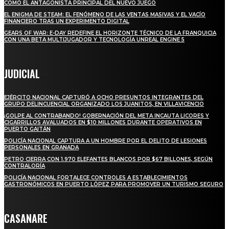
COMO EL ANTAGONISTA PRINCIPAL DEL NUEVO JUEGO
EL ENIGMA DE STEAM: EL FENÓMENO DE LAS VENTAS MASIVAS Y EL VACÍO
FINANCIERO TRAS UN EXPERIMENTO DIGITAL
GEARS OF WAR: E-DAY REDEFINE EL HORIZONTE TÉCNICO DE LA FRANQUICIA
CON UNA BETA MULTIJUGADOR Y TECNOLOGÍA UNREAL ENGINE 5
JUDICIAL
EJÉRCITO NACIONAL CAPTURÓ A OCHO PRESUNTOS INTEGRANTES DEL
GRUPO DELINCUENCIAL ORGANIZADO LOS JUANITOS, EN VILLAVICENCIO
¡GOLPE AL CONTRABANDO! GOBERNACIÓN DEL META INCAUTA LICORES Y
CIGARRILLOS AVALUADOS EN $10 MILLONES DURANTE OPERATIVOS EN
PUERTO GAITÁN
POLICÍA NACIONAL CAPTURA A UN HOMBRE POR EL DELITO DE LESIONES
PERSONALES EN GRANADA
PETRO CIERRA CON 1.970 ELEFANTES BLANCOS POR $67 BILLONES, SEGÚN
CONTRALORÍA
POLICÍA NACIONAL FORTALECE CONTROLES A ESTABLECIMIENTOS
GASTRONÓMICOS EN PUERTO LÓPEZ PARA PROMOVER UN TURISMO SEGURO
CASANARE