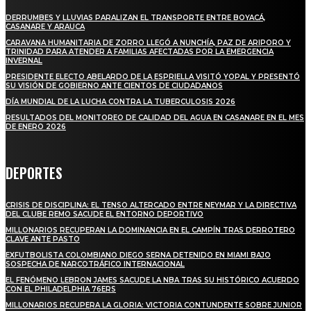
DERRUMBES Y LLUVIAS PARALIZAN EL TRANSPORTE ENTRE BOYACÁ,
CASANARE Y ARAUCA
CARAVANA HUMANITARIA DE ZORRO LLEGÓ A NUNCHÍA, PAZ DE ARIPORO Y
TRINIDAD PARA ATENDER A FAMILIAS AFECTADAS POR LA EMERGENCIA
INVERNAL
PRESIDENTE ELECTO ABELARDO DE LA ESPRIELLA VISITÓ YOPAL Y PRESENTÓ
SU VISIÓN DE GOBIERNO ANTE CIENTOS DE CIUDADANOS
DÍA MUNDIAL DE LA LUCHA CONTRA LA TUBERCULOSIS 2026
RESULTADOS DEL MONITOREO DE CALIDAD DEL AGUA EN CASANARE EN EL MES
DE ENERO 2026
DEPORTES
CRISIS DE DISCIPLINA: EL TENSO ALTERCADO ENTRE NEYMAR Y LA DIRECTIVA
DEL CLUBE REMO SACUDE EL ENTORNO DEPORTIVO
MILLONARIOS RECUPERAN LA DOMINANCIA EN EL CAMPÍN TRAS DERROTERO
CLAVE ANTE PASTO
EXFUTBOLISTA COLOMBIANO DIEGO SERNA DETENIDO EN MIAMI BAJO
SOSPECHA DE NARCOTRÁFICO INTERNACIONAL
EL FENÓMENO LEBRON JAMES SACUDE LA NBA TRAS SU HISTÓRICO ACUERDO
CON EL PHILADELPHIA 76ERS
MILLONARIOS RECUPERA LA GLORIA: VICTORIA CONTUNDENTE SOBRE JUNIOR