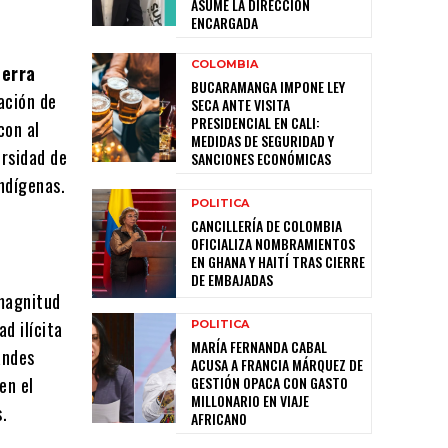
ASUME LA DIRECCIÓN
ENCARGADA
COLOMBIA
ierra
BUCARAMANGA IMPONE LEY
ación de
SECA ANTE VISITA
PRESIDENCIAL EN CALI:
con al
MEDIDAS DE SEGURIDAD Y
ersidad de
SANCIONES ECONÓMICAS
ndígenas.
POLITICA
CANCILLERÍA DE COLOMBIA
OFICIALIZA NOMBRAMIENTOS
EN GHANA Y HAITÍ TRAS CIERRE
DE EMBAJADAS
 magnitud
d ilícita
POLITICA
MARÍA FERNANDA CABAL
andes
ACUSA A FRANCIA MÁRQUEZ DE
en el
GESTIÓN OPACA CON GASTO
MILLONARIO EN VIAJE
s.
AFRICANO