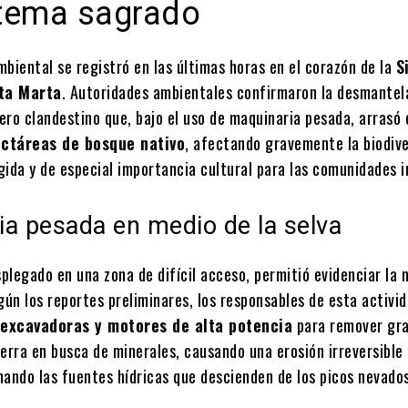
tema sagrado
biental se registró en las últimas horas en el corazón de la
S
ta Marta
. Autoridades ambientales confirmaron la desmantel
ro clandestino que, bajo el uso de maquinaria pesada, arrasó 
ectáreas de bosque nativo
, afectando gravemente la biodiv
gida y de especial importancia cultural para las comunidades i
a pesada en medio de la selva
splegado en una zona de difícil acceso, permitió evidenciar la
gún los reportes preliminares, los responsables de esta activida
oexcavadoras y motores de alta potencia
para remover gr
erra en busca de minerales, causando una erosión irreversible 
nando las fuentes hídricas que descienden de los picos nevado