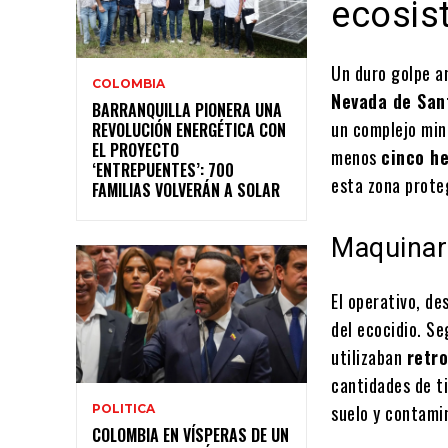
ecosis
Un duro golpe am
COLOMBIA
Nevada de San
BARRANQUILLA PIONERA UNA
un complejo mine
REVOLUCIÓN ENERGÉTICA CON
EL PROYECTO
menos
cinco h
‘ENTREPUENTES’: 700
esta zona prote
FAMILIAS VOLVERÁN A SOLAR
Maquinari
El operativo, de
del ecocidio. Se
utilizaban
retr
cantidades de ti
suelo y contami
POLITICA
COLOMBIA EN VÍSPERAS DE UN