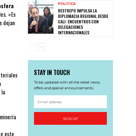
POLITICA
osfera
RESTREPO IMPULSA LA
les. «Es
DIPLOMACIA REGIONAL DESDE
CALI: ENCUENTROS CON
e dejan
DELEGACIONES
INTERNACIONALES
STAY IN TOUCH
teriales
a
To be updated with all the latest news,
offers and special announcements.
 la
 minería
SIGN UP
de este