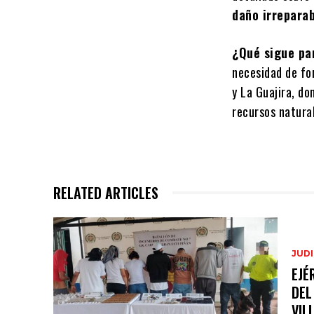
daño irreparab
¿Qué sigue pa
necesidad de fo
y La Guajira, do
recursos natura
RELATED ARTICLES
JUDI
EJÉ
DEL
VIL