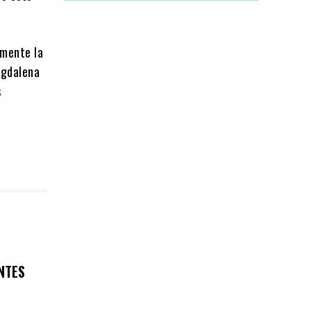
amente la
agdalena
s
NTES