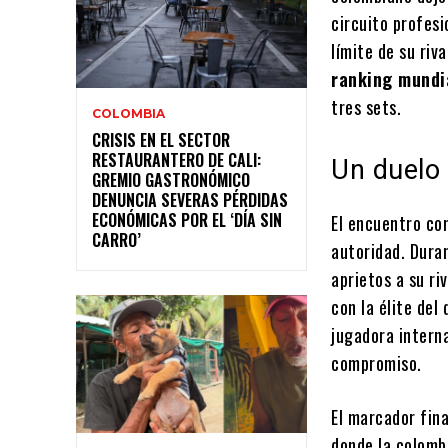
circuito profesi
límite de su riv
ranking mundi
tres sets.
COLOMBIA
CRISIS EN EL SECTOR
RESTAURANTERO DE CALI:
Un duelo 
GREMIO GASTRONÓMICO
DENUNCIA SEVERAS PÉRDIDAS
ECONÓMICAS POR EL ‘DÍA SIN
El encuentro c
CARRO’
autoridad. Duran
aprietos a su ri
con la élite del
jugadora interna
compromiso.
El marcador fina
donde la colomb