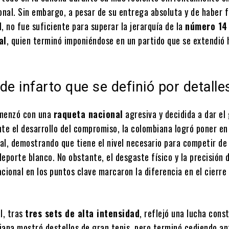
onal. Sin embargo, a pesar de su entrega absoluta y de haber f
al, no fue suficiente para superar la jerarquía de la
número 14
al
, quien terminó imponiéndose en un partido que se extendió 
de infarto que se definió por detalle
omenzó con una
raqueta nacional
agresiva y decidida a dar el
te el desarrollo del compromiso, la colombiana logró poner en
val, demostrando que tiene el nivel necesario para competir de
 deporte blanco. No obstante, el desgaste físico y la precisión d
cional en los puntos clave marcaron la diferencia en el cierre 
l, tras
tres sets de alta intensidad
, reflejó una lucha cons
iana mostró destellos de gran tenis, pero terminó cediendo an