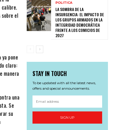
POLITICA
 calibre.
LA SOMBRA DE LA
INSURGENCIA: EL IMPACTO DE
 sobre el
LOS GRUPOS ARMADOS EN LA
INTEGRIDAD DEMOCRÁTICA
FRENTE A LOS COMICIOS DE
2027
a ya pone
do claro:
STAY IN TOUCH
de manera
To be updated with all the latest news,
offers and special announcements.
contra una
sta. Se
arar su
SIGN UP
a