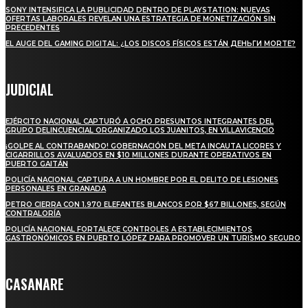
SONY INTENSIFICA LA PUBLICIDAD DENTRO DE PLAYSTATION: NUEVAS
OFERTAS LABORALES REVELAN UNA ESTRATEGIA DE MONETIZACIÓN SIN
PRECEDENTES
EL AUGE DEL GAMING DIGITAL: ¿LOS DISCOS FÍSICOS ESTÁN ДЕНЬГИ MORTE?
JUDICIAL
EJÉRCITO NACIONAL CAPTURÓ A OCHO PRESUNTOS INTEGRANTES DEL
GRUPO DELINCUENCIAL ORGANIZADO LOS JUANITOS, EN VILLAVICENCIO
¡GOLPE AL CONTRABANDO! GOBERNACIÓN DEL META INCAUTA LICORES Y
CIGARRILLOS AVALUADOS EN $10 MILLONES DURANTE OPERATIVOS EN
PUERTO GAITÁN
POLICÍA NACIONAL CAPTURA A UN HOMBRE POR EL DELITO DE LESIONES
PERSONALES EN GRANADA
PETRO CIERRA CON 1.970 ELEFANTES BLANCOS POR $67 BILLONES, SEGÚN
CONTRALORÍA
POLICÍA NACIONAL FORTALECE CONTROLES A ESTABLECIMIENTOS
GASTRONÓMICOS EN PUERTO LÓPEZ PARA PROMOVER UN TURISMO SEGURO
CASANARE