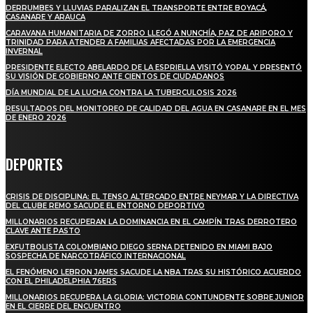
DERRUMBES Y LLUVIAS PARALIZAN EL TRANSPORTE ENTRE BOYACÁ,
CASANARE Y ARAUCA
CARAVANA HUMANITARIA DE ZORRO LLEGÓ A NUNCHÍA, PAZ DE ARIPORO Y
TRINIDAD PARA ATENDER A FAMILIAS AFECTADAS POR LA EMERGENCIA
INVERNAL
PRESIDENTE ELECTO ABELARDO DE LA ESPRIELLA VISITÓ YOPAL Y PRESENTÓ
SU VISIÓN DE GOBIERNO ANTE CIENTOS DE CIUDADANOS
DÍA MUNDIAL DE LA LUCHA CONTRA LA TUBERCULOSIS 2026
RESULTADOS DEL MONITOREO DE CALIDAD DEL AGUA EN CASANARE EN EL MES
DE ENERO 2026
DEPORTES
CRISIS DE DISCIPLINA: EL TENSO ALTERCADO ENTRE NEYMAR Y LA DIRECTIVA
DEL CLUBE REMO SACUDE EL ENTORNO DEPORTIVO
MILLONARIOS RECUPERAN LA DOMINANCIA EN EL CAMPÍN TRAS DERROTERO
CLAVE ANTE PASTO
EXFUTBOLISTA COLOMBIANO DIEGO SERNA DETENIDO EN MIAMI BAJO
SOSPECHA DE NARCOTRÁFICO INTERNACIONAL
EL FENÓMENO LEBRON JAMES SACUDE LA NBA TRAS SU HISTÓRICO ACUERDO
CON EL PHILADELPHIA 76ERS
MILLONARIOS RECUPERA LA GLORIA: VICTORIA CONTUNDENTE SOBRE JUNIOR
EN EL CIERRE DEL ENCUENTRO