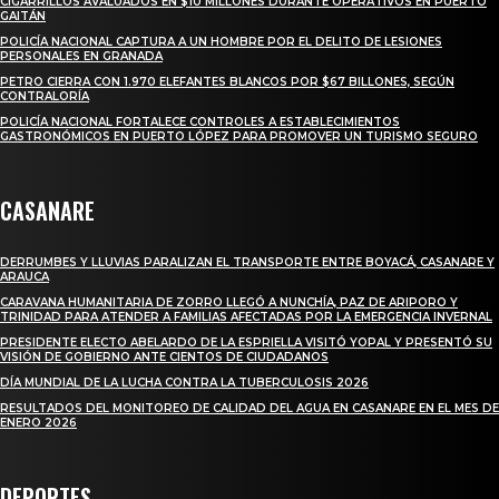
CIGARRILLOS AVALUADOS EN $10 MILLONES DURANTE OPERATIVOS EN PUERTO
GAITÁN
POLICÍA NACIONAL CAPTURA A UN HOMBRE POR EL DELITO DE LESIONES
PERSONALES EN GRANADA
PETRO CIERRA CON 1.970 ELEFANTES BLANCOS POR $67 BILLONES, SEGÚN
CONTRALORÍA
POLICÍA NACIONAL FORTALECE CONTROLES A ESTABLECIMIENTOS
GASTRONÓMICOS EN PUERTO LÓPEZ PARA PROMOVER UN TURISMO SEGURO
CASANARE
DERRUMBES Y LLUVIAS PARALIZAN EL TRANSPORTE ENTRE BOYACÁ, CASANARE Y
ARAUCA
CARAVANA HUMANITARIA DE ZORRO LLEGÓ A NUNCHÍA, PAZ DE ARIPORO Y
TRINIDAD PARA ATENDER A FAMILIAS AFECTADAS POR LA EMERGENCIA INVERNAL
PRESIDENTE ELECTO ABELARDO DE LA ESPRIELLA VISITÓ YOPAL Y PRESENTÓ SU
VISIÓN DE GOBIERNO ANTE CIENTOS DE CIUDADANOS
DÍA MUNDIAL DE LA LUCHA CONTRA LA TUBERCULOSIS 2026
RESULTADOS DEL MONITOREO DE CALIDAD DEL AGUA EN CASANARE EN EL MES DE
ENERO 2026
DEPORTES