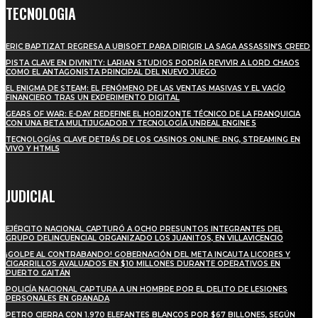
TECNOLOGIA
ERIC BAPTIZAT REGRESA A UBISOFT PARA DIRIGIR LA SAGA ASSASSIN’S CREED
PISTA CLAVE EN DIVINITY: LARIAN STUDIOS PODRÍA REVIVIR A LORD CHAOS
COMO EL ANTAGONISTA PRINCIPAL DEL NUEVO JUEGO
EL ENIGMA DE STEAM: EL FENÓMENO DE LAS VENTAS MASIVAS Y EL VACÍO
FINANCIERO TRAS UN EXPERIMENTO DIGITAL
GEARS OF WAR: E-DAY REDEFINE EL HORIZONTE TÉCNICO DE LA FRANQUICIA
CON UNA BETA MULTIJUGADOR Y TECNOLOGÍA UNREAL ENGINE 5
TECNOLOGÍAS CLAVE DETRÁS DE LOS CASINOS ONLINE: RNG, STREAMING EN
VIVO Y HTML5
JUDICIAL
EJÉRCITO NACIONAL CAPTURÓ A OCHO PRESUNTOS INTEGRANTES DEL
GRUPO DELINCUENCIAL ORGANIZADO LOS JUANITOS, EN VILLAVICENCIO
¡GOLPE AL CONTRABANDO! GOBERNACIÓN DEL META INCAUTA LICORES Y
CIGARRILLOS AVALUADOS EN $10 MILLONES DURANTE OPERATIVOS EN
PUERTO GAITÁN
POLICÍA NACIONAL CAPTURA A UN HOMBRE POR EL DELITO DE LESIONES
PERSONALES EN GRANADA
PETRO CIERRA CON 1.970 ELEFANTES BLANCOS POR $67 BILLONES, SEGÚN