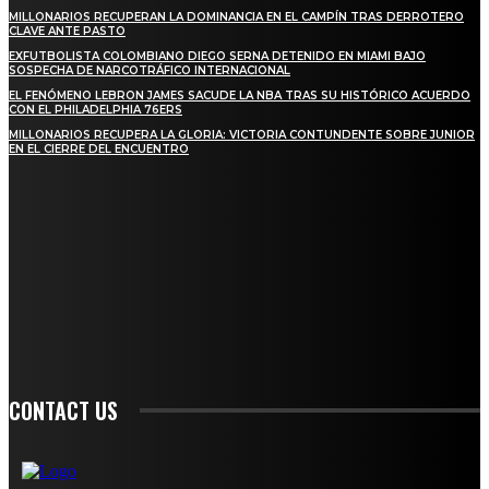
MILLONARIOS RECUPERAN LA DOMINANCIA EN EL CAMPÍN TRAS DERROTERO
CLAVE ANTE PASTO
EXFUTBOLISTA COLOMBIANO DIEGO SERNA DETENIDO EN MIAMI BAJO
SOSPECHA DE NARCOTRÁFICO INTERNACIONAL
EL FENÓMENO LEBRON JAMES SACUDE LA NBA TRAS SU HISTÓRICO ACUERDO
CON EL PHILADELPHIA 76ERS
MILLONARIOS RECUPERA LA GLORIA: VICTORIA CONTUNDENTE SOBRE JUNIOR
EN EL CIERRE DEL ENCUENTRO
STAY IN TOUCH
TO BE UPDATED WITH ALL THE LATEST NEWS, OFFERS AND SPECIAL
ANNOUNCEMENTS.
SIGN UP
CONTACT US