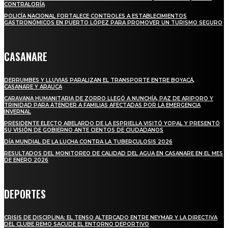
CONTRALORÍA
POLICÍA NACIONAL FORTALECE CONTROLES A ESTABLECIMIENTOS
GASTRONÓMICOS EN PUERTO LÓPEZ PARA PROMOVER UN TURISMO SEGURO
CASANARE
DERRUMBES Y LLUVIAS PARALIZAN EL TRANSPORTE ENTRE BOYACÁ,
CASANARE Y ARAUCA
CARAVANA HUMANITARIA DE ZORRO LLEGÓ A NUNCHÍA, PAZ DE ARIPORO Y
TRINIDAD PARA ATENDER A FAMILIAS AFECTADAS POR LA EMERGENCIA
INVERNAL
PRESIDENTE ELECTO ABELARDO DE LA ESPRIELLA VISITÓ YOPAL Y PRESENTÓ
SU VISIÓN DE GOBIERNO ANTE CIENTOS DE CIUDADANOS
DÍA MUNDIAL DE LA LUCHA CONTRA LA TUBERCULOSIS 2026
RESULTADOS DEL MONITOREO DE CALIDAD DEL AGUA EN CASANARE EN EL MES
DE ENERO 2026
DEPORTES
CRISIS DE DISCIPLINA: EL TENSO ALTERCADO ENTRE NEYMAR Y LA DIRECTIVA
DEL CLUBE REMO SACUDE EL ENTORNO DEPORTIVO