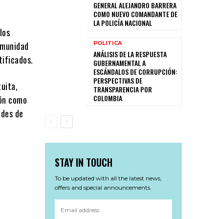
GENERAL ALEJANDRO BARRERA
COMO NUEVO COMANDANTE DE
LA POLICÍA NACIONAL
los
comunidad
POLITICA
ANÁLISIS DE LA RESPUESTA
tificados.
GUBERNAMENTAL A
ESCÁNDALOS DE CORRUPCIÓN:
PERSPECTIVAS DE
uita,
TRANSPARENCIA POR
COLOMBIA
ión como
ades de
STAY IN TOUCH
To be updated with all the latest news,
offers and special announcements.