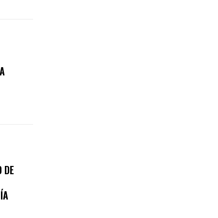
A
 DE
ÍA