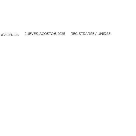
JUEVES, AGOSTO 6, 2026
REGISTRARSE / UNIRSE
LAVICENCIO
IOS
APP
CONTACTO
MORE