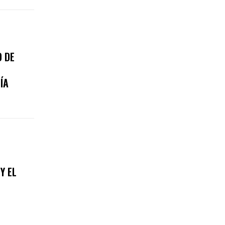
 DE
ÍA
Y EL