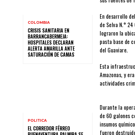
sus fuentes de f
En desarrollo d
COLOMBIA
de Selva N.° 24
CRISIS SANITARIA EN
lograron la ubic
BARRANCABERMEJA:
pasta base de c
HOSPITALES DECLARAN
ALERTA AMARILLA ANTE
del Guaviare.
SATURACIÓN DE CAMAS
Esta infraestru
Amazonas, y era
actividades crim
Durante la oper
de 60 galones c
POLITICA
insumos químico
EL CORREDOR FÉRREO
fueron destruid
BUENAVENTURA‑PALMIRA SE