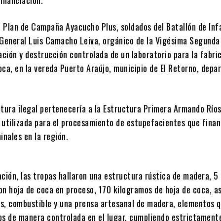
inanciación.
el Plan de Campaña Ayacucho Plus, soldados del Batallón de Inf
 General Luis Camacho Leiva, orgánico de la Vigésima Segunda
ación y destrucción controlada de un laboratorio para la fabri
oca, en la vereda Puerto Araújo, municipio de El Retorno, dep
ctura ilegal pertenecería a la Estructura Primera Armando Ríos
 utilizada para el procesamiento de estupefacientes que fina
inales en la región.
ación, las tropas hallaron una estructura rústica de madera, 5
on hoja de coca en proceso, 170 kilogramos de hoja de coca, a
s, combustible y una prensa artesanal de madera, elementos 
os de manera controlada en el lugar, cumpliendo estrictamente