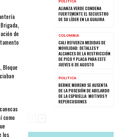
POLITICA
ALIANZA VERDE CONDENA
FUERTEMENTE EL SECUESTRO
antería
DE SU LÍDER EN LA GUAJIRA
 Brigada,
cación de
COLOMBIA
artamento
CALI REFUERZA MEDIDAS DE
MOVILIDAD: DETALLES Y
ALCANCES DE LA RESTRICCIÓN
DE PICO Y PLACA PARA ESTE
JUEVES 6 DE AGOSTO
, Bloque
nciaban
POLITICA
BERNIE MORENO SE AUSENTA
DE LA POSESIÓN DE ABELARDO
DE LA ESPRIELLA: MOTIVOS Y
REPERCUSIONES
 canecas
sí como
que
 los