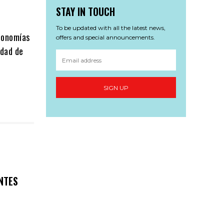
STAY IN TOUCH
To be updated with all the latest news,
economías
offers and special announcements.
idad de
SIGN UP
NTES