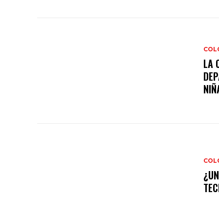
COL
LA 
DEP
NIÑA
COL
¿UN
TEC