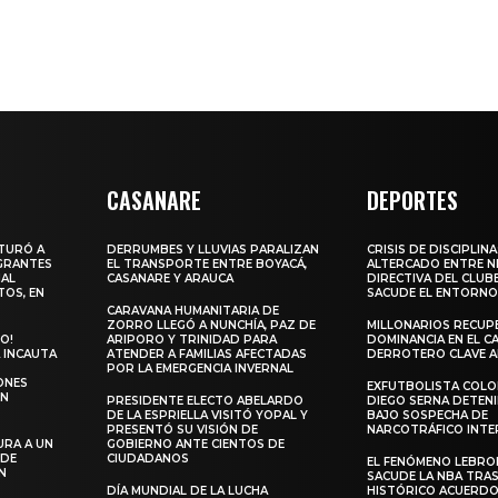
CASANARE
DEPORTES
PTURÓ A
DERRUMBES Y LLUVIAS PARALIZAN
CRISIS DE DISCIPLINA
GRANTES
EL TRANSPORTE ENTRE BOYACÁ,
ALTERCADO ENTRE N
IAL
CASANARE Y ARAUCA
DIRECTIVA DEL CLUB
TOS, EN
SACUDE EL ENTORN
CARAVANA HUMANITARIA DE
ZORRO LLEGÓ A NUNCHÍA, PAZ DE
MILLONARIOS RECUP
O!
ARIPORO Y TRINIDAD PARA
DOMINANCIA EN EL C
 INCAUTA
ATENDER A FAMILIAS AFECTADAS
DERROTERO CLAVE 
POR LA EMERGENCIA INVERNAL
ONES
EXFUTBOLISTA COL
EN
PRESIDENTE ELECTO ABELARDO
DIEGO SERNA DETENI
DE LA ESPRIELLA VISITÓ YOPAL Y
BAJO SOSPECHA DE
PRESENTÓ SU VISIÓN DE
NARCOTRÁFICO INTE
URA A UN
GOBIERNO ANTE CIENTOS DE
 DE
CIUDADANOS
EL FENÓMENO LEBRO
N
SACUDE LA NBA TRAS
DÍA MUNDIAL DE LA LUCHA
HISTÓRICO ACUERDO