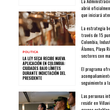
La Administració
abrió oficialme
que iniciará ate
La estrategia be
través de 15 pun
Colombia, Indust
Álamos, Playa Ri
POLITICA
sectores con ma
LA LEY SECA RECIBE NUEVA
APLICACIÓN EN COLOMBIA:
CIUDADES BAJO LÍMITES
El programa ofr
DURANTE INDICTACIÓN DEL
acompañamiento 
PRESIDENTE
seguimiento a la
Las personas in
residir en Villa
grupos estableci