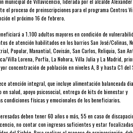
n municipal de Villavicencio, liderada por el alcalde Alexande
nte el proceso de preinscripciones para el programa Centros V
nción el próximo 16 de febrero.
neficiará a 1.100 adultos mayores en condición de vulnerabili
tos de atención habilitados en los barrios San José/Colinas, 
rial, Popular, Manantial, Covisán, San Carlos, Reliquia, San An
ca/Villa Lorena, Porfía, La Nohora, Villa Julia y La Madrid, pri
yor concentración de población en niveles A, B y hasta C1 del 
ece atención integral, que incluye alimentación balanceada dia
en salud, apoyo psicosocial, entrega de kits de bienestar y
s condiciones físicas y emocionales de los beneficiarios.
teresadas deben tener 60 años o más, 55 en caso de discapaci
vicencio, no contar con ingresos suficientes y estar focalizadas
dos del Sisbén. Para realizar el proceso de preinscripción, de