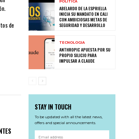
POLITICA
ón.
ABELARDO DE LA ESPRIELLA
INICIA SU MANDATO EN CALI
CON AMBICIOSAS METAS DE
ntos de
SEGURIDAD Y DESARROLLO
TECNOLOGIA
ANTHROPIC APUESTA POR SU
PROPIO SILICIO PARA
IMPULSAR A CLAUDE
STAY IN TOUCH
To be updated with all the latest news,
offers and special announcements.
NTES