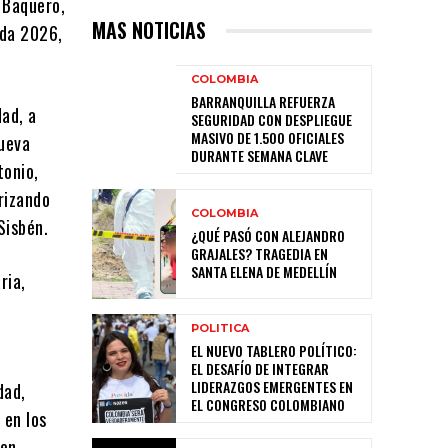
r Baquero,
MAS NOTICIAS
ida 2026,
COLOMBIA
BARRANQUILLA REFUERZA
dad, a
SEGURIDAD CON DESPLIEGUE
MASIVO DE 1.500 OFICIALES
Nueva
DURANTE SEMANA CLAVE
tonio,
orizando
COLOMBIA
Sisbén.
¿QUÉ PASÓ CON ALEJANDRO
GRAJALES? TRAGEDIA EN
SANTA ELENA DE MEDELLÍN
ria,
POLITICA
EL NUEVO TABLERO POLÍTICO:
EL DESAFÍO DE INTEGRAR
LIDERAZGOS EMERGENTES EN
dad,
EL CONGRESO COLOMBIANO
 en los
ben