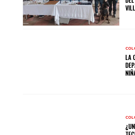
DEL
VIL
COL
LA 
DEP
NIÑA
COL
¿UN
TEC