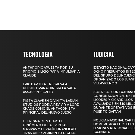
TECNOLOGIA
JUDICIAL
ANTHROPIC APUESTA POR SU
EJÉRCITO NACIONAL CA
PROPIO SILICIO PARA IMPULSAR A
OCHO PRESUNTOS INTE
CLAUDE
DEL GRUPO DELINCUENC
ORGANIZADO LOS JUANI
VILLAVICENCIO
ERIC BAPTIZAT REGRESA A
UBISOFT PARA DIRIGIR LA SAGA
ASSASSIN’S CREED
¡GOLPE AL CONTRABAND
GOBERNACIÓN DEL META
LICORES Y CIGARRILLOS
PISTA CLAVE EN DIVINITY: LARIAN
AVALUADOS EN $10 MILL
STUDIOS PODRÍA REVIVIR A LORD
DURANTE OPERATIVOS 
CHAOS COMO EL ANTAGONISTA
PUERTO GAITÁN
PRINCIPAL DEL NUEVO JUEGO
POLICÍA NACIONAL CAPT
EL ENIGMA DE STEAM: EL
HOMBRE POR EL DELITO
FENÓMENO DE LAS VENTAS
LESIONES PERSONALES E
MASIVAS Y EL VACÍO FINANCIERO
GRANADA
TRAS UN EXPERIMENTO DIGITAL