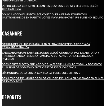
PERSONALES EN GRANADA
PETRO CIERRA CON 1.970 ELEFANTES BLANCOS POR $67 BILLONES, SEGÚN
CONTRALORÍA
POLICÍA NACIONAL FORTALECE CONTROLES A ESTABLECIMIENTOS
GASTRONÓMICOS EN PUERTO LÓPEZ PARA PROMOVER UN TURISMO SEGURO
CASANARE
DERRUMBES Y LLUVIAS PARALIZAN EL TRANSPORTE ENTRE BOYACÁ,
CASANARE Y ARAUCA
CARAVANA HUMANITARIA DE ZORRO LLEGÓ A NUNCHÍA, PAZ DE ARIPORO Y
TRINIDAD PARA ATENDER A FAMILIAS AFECTADAS POR LA EMERGENCIA
INVERNAL
PRESIDENTE ELECTO ABELARDO DE LA ESPRIELLA VISITÓ YOPAL Y PRESENTÓ
SU VISIÓN DE GOBIERNO ANTE CIENTOS DE CIUDADANOS
DÍA MUNDIAL DE LA LUCHA CONTRA LA TUBERCULOSIS 2026
RESULTADOS DEL MONITOREO DE CALIDAD DEL AGUA EN CASANARE EN EL MES
DE ENERO 2026
DEPORTES