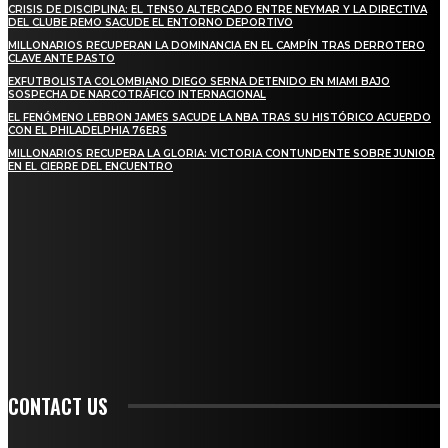
CRISIS DE DISCIPLINA: EL TENSO ALTERCADO ENTRE NEYMAR Y LA DIRECTIVA
DEL CLUBE REMO SACUDE EL ENTORNO DEPORTIVO
MILLONARIOS RECUPERAN LA DOMINANCIA EN EL CAMPÍN TRAS DERROTERO
CLAVE ANTE PASTO
EXFUTBOLISTA COLOMBIANO DIEGO SERNA DETENIDO EN MIAMI BAJO
SOSPECHA DE NARCOTRÁFICO INTERNACIONAL
EL FENÓMENO LEBRON JAMES SACUDE LA NBA TRAS SU HISTÓRICO ACUERDO
CON EL PHILADELPHIA 76ERS
MILLONARIOS RECUPERA LA GLORIA: VICTORIA CONTUNDENTE SOBRE JUNIOR
EN EL CIERRE DEL ENCUENTRO
STAY IN TOUCH
TO BE UPDATED WITH ALL THE LATEST NEWS, OFFERS AND SPECIAL
ANNOUNCEMENTS.
SIGN UP
CONTACT US