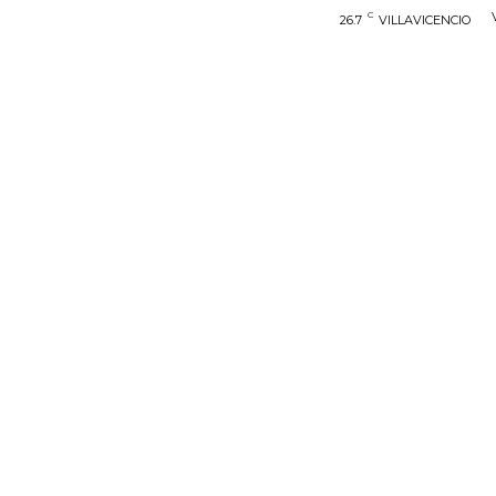
C
26.7
VILLAVICENCIO