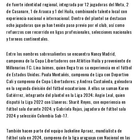
de fuerte identidad regional, integrada por 12 jugadoras del Meta, 2
de Casanare, 1 de Arauca y 1 del Huila, combinando talento local con
experiencia nacional e internacional. Dentro del plantel se destacan
ocho jugadoras que ya han tenido paso previo por el club, así como
refuerzos con recorrido en ligas profesionales, selecciones nacionales
y torneos continentales.
Entre los nombres sobresalientes se encuentra Nancy Madrid,
campeona de la Copa Libertadores con Atlético Huila y proveniente de
Millonarios FC; Lina Jaimes, quien llega tras su experiencia en el fútbol
de Estados Unidos; Paula Montañés, campeona de Liga con Deportivo
Cali y campeona de Copa Libertadores; y Andrea Castañeda, goleadora
en la segunda división del fútbol ecuatoriano. A ellas se suman Karen
Gutiérrez, integrante del plantel en la Liga 2024; Angie Leal, quien
disputó la Liga 2022 con Llaneros; Sharit Reyes, con experiencia en
fútbol sala durante 2024; y Gabriela Rojas, jugadora de fútbol sala
2024 y selección Colombia Sub-17.
También hacen parte del equipo Jackeline Apraez, mundialista de
fútbol sala en 2024, campeona de la liga uruguaya con Nacional en las