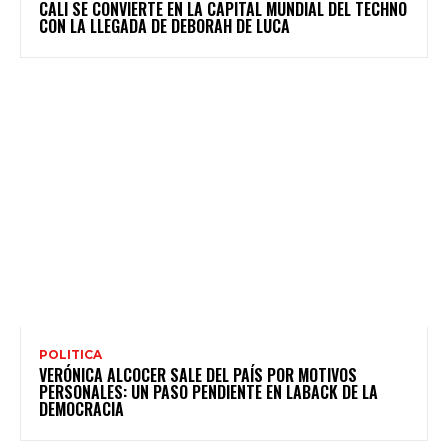
CALI SE CONVIERTE EN LA CAPITAL MUNDIAL DEL TECHNO
CON LA LLEGADA DE DEBORAH DE LUCA
POLITICA
VERÓNICA ALCOCER SALE DEL PAÍS POR MOTIVOS
PERSONALES: UN PASO PENDIENTE EN LABACK DE LA
DEMOCRACIA