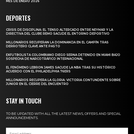
MES DE ENERO 2026
DEPORTES
CRISIS DE DISCIPLINA: EL TENSO ALTERCADO ENTRE NEYMAR Y LA
DIRECTIVA DEL CLUBE REMO SACUDE EL ENTORNO DEPORTIVO
MILLONARIOS RECUPERAN LA DOMINANCIA EN EL CAMPÍN TRAS
DERROTERO CLAVE ANTE PASTO
EXFUTBOLISTA COLOMBIANO DIEGO SERNA DETENIDO EN MIAMI BAJO
SOSPECHA DE NARCOTRÁFICO INTERNACIONAL
EL FENÓMENO LEBRON JAMES SACUDE LA NBA TRAS SU HISTÓRICO
ACUERDO CON EL PHILADELPHIA 76ERS
MILLONARIOS RECUPERA LA GLORIA: VICTORIA CONTUNDENTE SOBRE
JUNIOR EN EL CIERRE DEL ENCUENTRO
STAY IN TOUCH
TO BE UPDATED WITH ALL THE LATEST NEWS, OFFERS AND SPECIAL
ANNOUNCEMENTS.