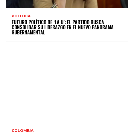
POLITICA
FUTURO POLÍTICO DE ‘LA U’: EL PARTIDO BUSCA
CONSOLIDAR SU LIDERAZGO EN EL NUEVO PANORAMA
GUBERNAMENTAL
COLOMBIA