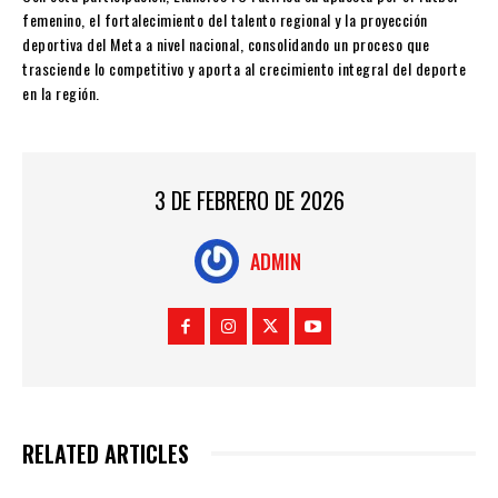
femenino, el fortalecimiento del talento regional y la proyección
deportiva del Meta a nivel nacional, consolidando un proceso que
trasciende lo competitivo y aporta al crecimiento integral del deporte
en la región.
3 DE FEBRERO DE 2026
ADMIN
RELATED ARTICLES