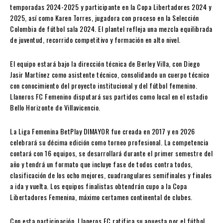
temporadas 2024-2025 y participante en la Copa Libertadores 2024 y
2025, así como Karen Torres, jugadora con proceso en la Selección
Colombia de fútbol sala 2024. El plantel refleja una mezcla equilibrada
de juventud, recorrido competitivo y formación en alto nivel.
El equipo estará bajo la dirección técnica de Berley Villa, con Diego
Jasir Martínez como asistente técnico, consolidando un cuerpo técnico
con conocimiento del proyecto institucional y del fútbol femenino.
Llaneros FC Femenino disputará sus partidos como local en el estadio
Bello Horizonte de Villavicencio.
La Liga Femenina BetPlay DIMAYOR fue creada en 2017 y en 2026
celebrará su décima edición como torneo profesional. La competencia
contará con 16 equipos, se desarrollará durante el primer semestre del
año y tendrá un formato que incluye fase de todos contra todos,
clasificación de los ocho mejores, cuadrangulares semifinales y finales
a ida y vuelta. Los equipos finalistas obtendrán cupo a la Copa
Libertadores Femenina, máximo certamen continental de clubes.
Con esta participación, Llaneros FC ratifica su apuesta por el fútbol