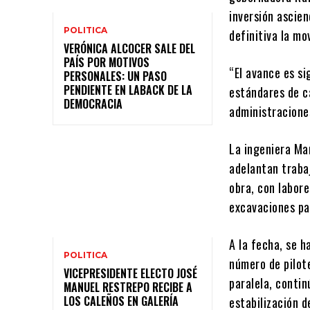
inversión ascie
POLITICA
definitiva la mo
VERÓNICA ALCOCER SALE DEL
PAÍS POR MOTIVOS
“El avance es s
PERSONALES: UN PASO
PENDIENTE EN LABACK DE LA
estándares de ca
DEMOCRACIA
administracione
La ingeniera Mar
adelantan trabaj
obra, con labor
excavaciones par
A la fecha, se 
POLITICA
número de pilot
VICEPRESIDENTE ELECTO JOSÉ
paralela, contin
MANUEL RESTREPO RECIBE A
LOS CALEÑOS EN GALERÍA
estabilización d