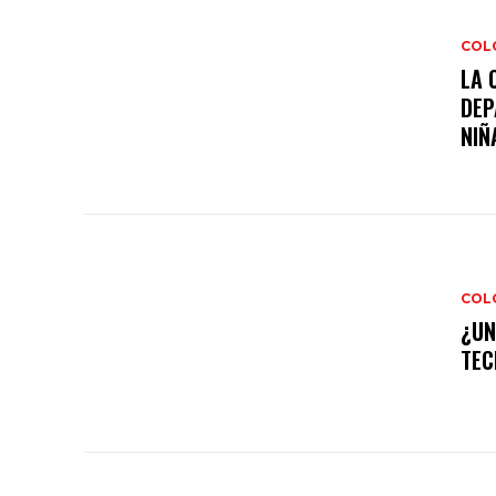
COL
LA 
DEP
NIÑA
COL
¿UN
TEC