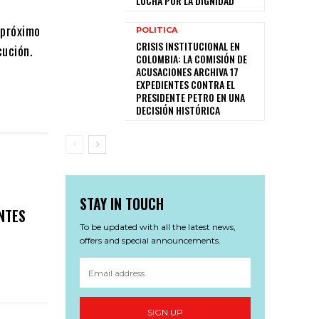
LUCHA POR LA DIGNIDAD
 próximo
POLITICA
CRISIS INSTITUCIONAL EN
cución.
COLOMBIA: LA COMISIÓN DE
ACUSACIONES ARCHIVA 17
EXPEDIENTES CONTRA EL
PRESIDENTE PETRO EN UNA
DECISIÓN HISTÓRICA
STAY IN TOUCH
NTES
To be updated with all the latest news,
offers and special announcements.
SIGN UP