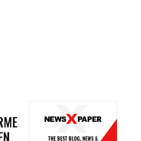
ORME
EN