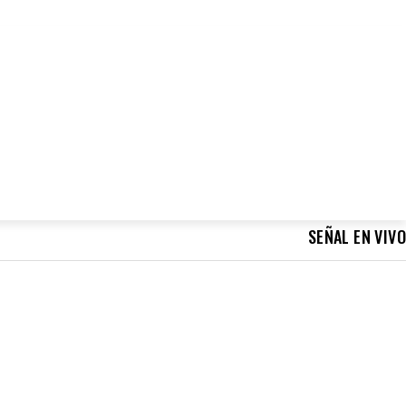
NOTICIAS
VIDEO
SERVICIOS
APP
CONTACTO
MORE
SEÑAL EN VIVO