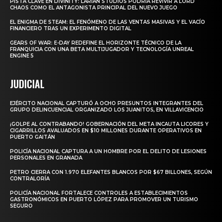
PISTA CLAVE EN DIVINITY: LARIAN STUDIOS PODRÍA REVIVIR A LORD
CHAOS COMO EL ANTAGONISTA PRINCIPAL DEL NUEVO JUEGO
EL ENIGMA DE STEAM: EL FENÓMENO DE LAS VENTAS MASIVAS Y EL VACÍO
FINANCIERO TRAS UN EXPERIMENTO DIGITAL
GEARS OF WAR: E-DAY REDEFINE EL HORIZONTE TÉCNICO DE LA
FRANQUICIA CON UNA BETA MULTIJUGADOR Y TECNOLOGÍA UNREAL
ENGINE 5
JUDICIAL
EJÉRCITO NACIONAL CAPTURÓ A OCHO PRESUNTOS INTEGRANTES DEL
GRUPO DELINCUENCIAL ORGANIZADO LOS JUANITOS, EN VILLAVICENCIO
¡GOLPE AL CONTRABANDO! GOBERNACIÓN DEL META INCAUTA LICORES Y
CIGARRILLOS AVALUADOS EN $10 MILLONES DURANTE OPERATIVOS EN
PUERTO GAITÁN
POLICÍA NACIONAL CAPTURA A UN HOMBRE POR EL DELITO DE LESIONES
PERSONALES EN GRANADA
PETRO CIERRA CON 1.970 ELEFANTES BLANCOS POR $67 BILLONES, SEGÚN
CONTRALORÍA
POLICÍA NACIONAL FORTALECE CONTROLES A ESTABLECIMIENTOS
GASTRONÓMICOS EN PUERTO LÓPEZ PARA PROMOVER UN TURISMO
SEGURO