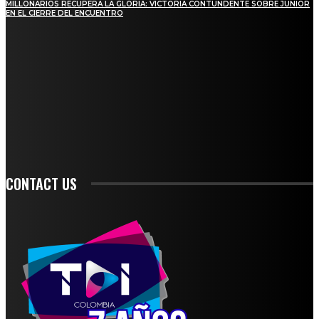
MILLONARIOS RECUPERA LA GLORIA: VICTORIA CONTUNDENTE SOBRE JUNIOR
EN EL CIERRE DEL ENCUENTRO
STAY IN TOUCH
TO BE UPDATED WITH ALL THE LATEST NEWS, OFFERS AND SPECIAL
ANNOUNCEMENTS.
SIGN UP
CONTACT US