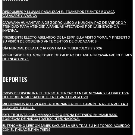
DERRUMBES Y LLUVIAS PARALIZAN EL TRANSPORTE ENTRE BOYACÁ,
CASANARE Y ARAUCA
CARAVANA HUMANITARIA DE ZORRO LLEGÓ A NUNCHÍA, PAZ DE ARIPORO Y
TRINIDAD PARA ATENDER A FAMILIAS AFECTADAS POR LA EMERGENCIA
INVERNAL
PRESIDENTE ELECTO ABELARDO DE LA ESPRIELLA VISITÓ YOPAL Y PRESENTÓ
SU VISIÓN DE GOBIERNO ANTE CIENTOS DE CIUDADANOS
DÍA MUNDIAL DE LA LUCHA CONTRA LA TUBERCULOSIS 2026
RESULTADOS DEL MONITOREO DE CALIDAD DEL AGUA EN CASANARE EN EL MES
DE ENERO 2026
DEPORTES
CRISIS DE DISCIPLINA: EL TENSO ALTERCADO ENTRE NEYMAR Y LA DIRECTIVA
DEL CLUBE REMO SACUDE EL ENTORNO DEPORTIVO
MILLONARIOS RECUPERAN LA DOMINANCIA EN EL CAMPÍN TRAS DERROTERO
CLAVE ANTE PASTO
EXFUTBOLISTA COLOMBIANO DIEGO SERNA DETENIDO EN MIAMI BAJO
SOSPECHA DE NARCOTRÁFICO INTERNACIONAL
EL FENÓMENO LEBRON JAMES SACUDE LA NBA TRAS SU HISTÓRICO ACUERDO
CON EL PHILADELPHIA 76ERS