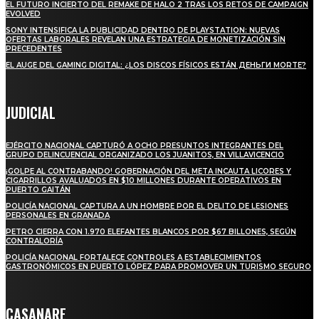
EL FUTURO INCIERTO DEL REMAKE DE HALO 2 TRAS LOS RETOS DE CAMPAIGN
EVOLVED
SONY INTENSIFICA LA PUBLICIDAD DENTRO DE PLAYSTATION: NUEVAS
OFERTAS LABORALES REVELAN UNA ESTRATEGIA DE MONETIZACIÓN SIN
PRECEDENTES
EL AUGE DEL GAMING DIGITAL: ¿LOS DISCOS FÍSICOS ESTÁN ДЕНЬГИ MORTE?
JUDICIAL
EJÉRCITO NACIONAL CAPTURÓ A OCHO PRESUNTOS INTEGRANTES DEL
GRUPO DELINCUENCIAL ORGANIZADO LOS JUANITOS, EN VILLAVICENCIO
¡GOLPE AL CONTRABANDO! GOBERNACIÓN DEL META INCAUTA LICORES Y
CIGARRILLOS AVALUADOS EN $10 MILLONES DURANTE OPERATIVOS EN
PUERTO GAITÁN
POLICÍA NACIONAL CAPTURA A UN HOMBRE POR EL DELITO DE LESIONES
PERSONALES EN GRANADA
PETRO CIERRA CON 1.970 ELEFANTES BLANCOS POR $67 BILLONES, SEGÚN
CONTRALORÍA
POLICÍA NACIONAL FORTALECE CONTROLES A ESTABLECIMIENTOS
GASTRONÓMICOS EN PUERTO LÓPEZ PARA PROMOVER UN TURISMO SEGURO
CASANARE