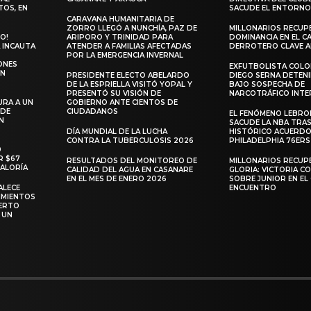
TOS, EN
SACUDE EL ENTORN
CARAVANA HUMANITARIA DE
ZORRO LLEGÓ A NUNCHÍA, PAZ DE
MILLONARIOS RECUP
O!
ARIPORO Y TRINIDAD PARA
DOMINANCIA EN EL C
 INCAUTA
ATENDER A FAMILIAS AFECTADAS
DERROTERO CLAVE 
POR LA EMERGENCIA INVERNAL
ONES
EXFUTBOLISTA COL
EN
PRESIDENTE ELECTO ABELARDO
DIEGO SERNA DETENI
DE LA ESPRIELLA VISITÓ YOPAL Y
BAJO SOSPECHA DE
PRESENTÓ SU VISIÓN DE
NARCOTRÁFICO INTE
URA A UN
GOBIERNO ANTE CIENTOS DE
 DE
CIUDADANOS
EL FENÓMENO LEBRO
N
SACUDE LA NBA TRAS
DÍA MUNDIAL DE LA LUCHA
HISTÓRICO ACUERDO
CONTRA LA TUBERCULOSIS 2026
PHILADELPHIA 76ERS
0
R $67
RESULTADOS DEL MONITOREO DE
MILLONARIOS RECUP
RALORÍA
CALIDAD DEL AGUA EN CASANARE
GLORIA: VICTORIA 
EN EL MES DE ENERO 2026
SOBRE JUNIOR EN EL 
ALECE
ENCUENTRO
IMIENTOS
ERTO
 UN