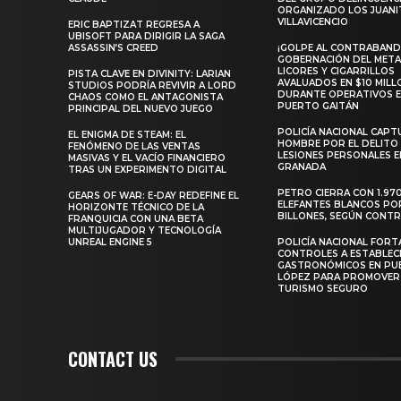
ORGANIZADO LOS JUANI
VILLAVICENCIO
ERIC BAPTIZAT REGRESA A
UBISOFT PARA DIRIGIR LA SAGA
ASSASSIN’S CREED
¡GOLPE AL CONTRABAND
GOBERNACIÓN DEL META
LICORES Y CIGARRILLOS
PISTA CLAVE EN DIVINITY: LARIAN
AVALUADOS EN $10 MILL
STUDIOS PODRÍA REVIVIR A LORD
DURANTE OPERATIVOS 
CHAOS COMO EL ANTAGONISTA
PUERTO GAITÁN
PRINCIPAL DEL NUEVO JUEGO
POLICÍA NACIONAL CAPT
EL ENIGMA DE STEAM: EL
HOMBRE POR EL DELITO
FENÓMENO DE LAS VENTAS
LESIONES PERSONALES E
MASIVAS Y EL VACÍO FINANCIERO
GRANADA
TRAS UN EXPERIMENTO DIGITAL
PETRO CIERRA CON 1.97
GEARS OF WAR: E-DAY REDEFINE EL
ELEFANTES BLANCOS PO
HORIZONTE TÉCNICO DE LA
BILLONES, SEGÚN CONT
FRANQUICIA CON UNA BETA
MULTIJUGADOR Y TECNOLOGÍA
UNREAL ENGINE 5
POLICÍA NACIONAL FORT
CONTROLES A ESTABLEC
GASTRONÓMICOS EN PU
LÓPEZ PARA PROMOVER
TURISMO SEGURO
CONTACT US